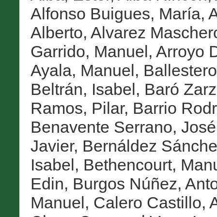
Alfonso Buigues, María
,
A
Alberto
,
Alvarez Maschero
Garrido, Manuel
,
Arroyo D
Ayala, Manuel
,
Ballestero
Beltrán, Isabel
,
Baró Zarz
Ramos, Pilar
,
Barrio Rodr
Benavente Serrano, José
Javier
,
Bernáldez Sánchez
Isabel
,
Bethencourt, Man
Edin
,
Burgos Núñez, Anto
Manuel
,
Calero Castillo, 