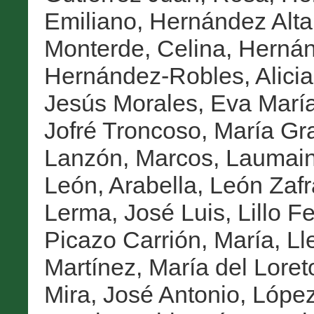
Emiliano
,
Hernández Altar
Monterde, Celina
,
Hernán
Hernández-Robles, Alicia
Jesús Morales, Eva Marí
Jofré Troncoso, María Gr
Lanzón, Marcos
,
Laumain
León, Arabella
,
León Zafr
Lerma, José Luis
,
Lillo 
Picazo Carrión, María
,
Ll
Martínez, María del Loret
Mira, José Antonio
,
López