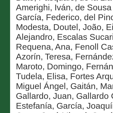
Amerighi, Iván
,
de Sousa 
García, Federico
,
del Pin
Modesta
,
Doutel, João
,
E
Alejandro
,
Escalas Sucari
Requena, Ana
,
Fenoll Ca
Azorín, Teresa
,
Fernández
Maroto, Domingo
,
Fernán
Tudela, Elisa
,
Fortes Arq
Miguel Ángel
,
Gaitán, Ma
Gallardo, Juan
,
Gallardo 
Estefanía
,
García, Joaquí