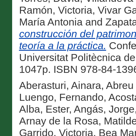
Ramón, Victoria
,
Vivar Ga
María Antonia
and
Zapata
construcción del patrimoni
teoría a la práctica.
Confer
Universitat Politècnica de
1047p. ISBN 978-84-1396
Aberasturi, Ainara
,
Abreu 
Luengo, Fernando
,
Acost
Alba, Ester
,
Angás, Jorge
Arnay de la Rosa, Matild
Garrido, Victoria
,
Bea Mar