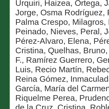
Urquiri, Haizea
,
Ortega, J
Jorge
,
Osma Rodríguez, 
Palma Crespo, Milagros
,
Peinado, Nieves
,
Peral, 
Pérez-Alvaro, Elena
,
Pére
Cristina
,
Quelhas, Bruno
F.
,
Ramírez Guerrero, G
Luis
,
Recio Martín, Rebe
Reina Gómez, Inmaculad
García, María del Carme
Riquelme Perea, Prudenc
de la Cruz, Cristina
,
Robl