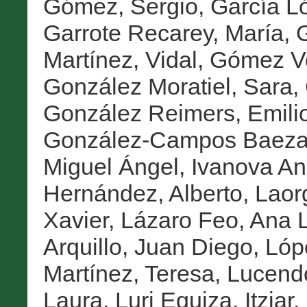
Gómez, Sergio
,
García L
Garrote Recarey, María
,
G
Martínez, Vidal
,
Gómez Vo
González Moratiel, Sara
,
González Reimers, Emili
González-Campos Baeza
Miguel Ángel
,
Ivanova An
Hernández, Alberto
,
Laor
Xavier
,
Lázaro Feo, Ana 
Arquillo, Juan Diego
,
Lóp
Martínez, Teresa
,
Lucendo
Laura
,
Luri Equiza, Itziar
,