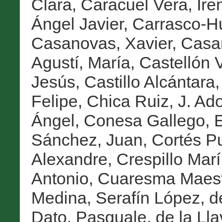
Clara
,
Caracuel Vera, Ire
Ángel Javier
,
Carrasco-Hu
Casanovas, Xavier
,
Casa
Agustí, María
,
Castellón 
Jesús
,
Castillo Alcántara
Felipe
,
Chica Ruiz, J. Ado
Ángel
,
Conesa Gallego, 
Sánchez, Juan
,
Cortés Pu
Alexandre
,
Crespillo Marí,
Antonio
,
Cuaresma Maest
Medina, Serafín López
,
d
Dato, Pasquale
,
de la Ll