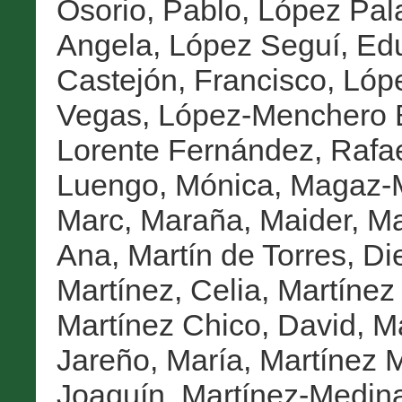
Osorio, Pablo
,
López Pala
Angela
,
López Seguí, Ed
Castejón, Francisco
,
Lóp
Vegas
,
López-Menchero B
Lorente Fernández, Rafa
Luengo, Mónica
,
Magaz-M
Marc
,
Maraña, Maider
,
Ma
Ana
,
Martín de Torres, Di
Martínez, Celia
,
Martínez
Martínez Chico, David
,
Ma
Jareño, María
,
Martínez M
Joaquín
,
Martínez-Medin