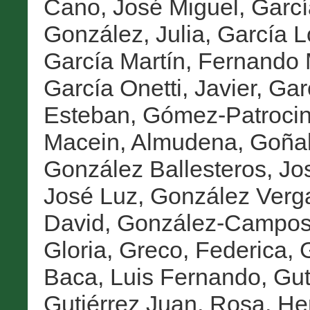
Cano, José Miguel
,
Garcí
González, Julia
,
García L
García Martín, Fernando 
García Onetti, Javier
,
Gar
Esteban
,
Gómez-Patrocini
Macein, Almudena
,
Goñal
González Ballesteros, Jo
José Luz
,
González Verga
David
,
González-Campos
Gloria
,
Greco, Federica
,
G
Baca, Luis Fernando
,
Gut
Gutiérrez Juan, Rosa
,
He