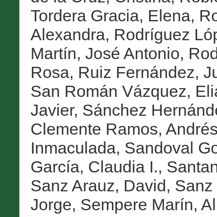
Tordera Gracia, Elena
,
Ro
Alexandra
,
Rodríguez Ló
Martín, José Antonio
,
Rod
Rosa
,
Ruiz Fernández, J
San Román Vázquez, Eli
Javier
,
Sánchez Hernánd
Clemente Ramos, André
Inmaculada
,
Sandoval Go
García, Claudia I.
,
Santan
Sanz Arauz, David
,
Sanz 
Jorge
,
Sempere Marín, Al