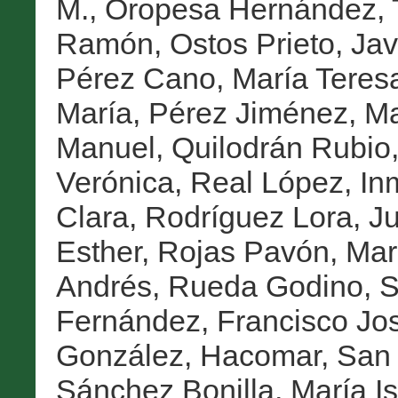
M.
,
Oropesa Hernández,
Ramón
,
Ostos Prieto, Jav
Pérez Cano, María Teres
María
,
Pérez Jiménez, Ma
Manuel
,
Quilodrán Rubio,
Verónica
,
Real López, In
Clara
,
Rodríguez Lora, J
Esther
,
Rojas Pavón, Mar
Andrés
,
Rueda Godino, S
Fernández, Francisco Jo
González, Hacomar
,
San 
Sánchez Bonilla, María I