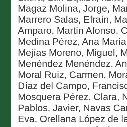
Magaz Molina, Jorge
,
Man
Marrero Salas, Efraín
,
Mar
Amparo
,
Martín Afonso, 
Medina Pérez, Ana María
Mejías Moreno, Miguel
,
M
Menéndez Menéndez, An
Moral Ruiz, Carmen
,
Mora
Díaz del Campo, Francisc
Mosquera Pérez, Clara
,
N
Pablos, Javier
,
Navas Carr
Eva
,
Orellana López de la