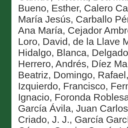
Bueno, Esther
,
Calero Cas
María Jesús
,
Carballo Pé
Ana María
,
Cejador Ambr
Loro, David
,
de la Llave 
Hidalgo, Blanca
,
Delgado
Herrero, Andrés
,
Díez Ma
Beatriz
,
Domingo, Rafael
Izquierdo, Francisco
,
Fer
Ignacio
,
Foronda Roblesa
García Ávila, Juan Carlos
Criado, J. J.
,
García Garcí