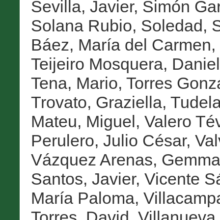
Sevilla, Javier
,
Simón Gar
Solana Rubio, Soledad
,
S
Báez, María del Carmen
,
Teijeiro Mosquera, Danie
Tena, Mario
,
Torres Gonz
Trovato, Graziella
,
Tudela
Mateu, Miguel
,
Valero Té
Perulero, Julio César
,
Val
Vázquez Arenas, Gemm
Santos, Javier
,
Vicente S
María Paloma
,
Villacamp
Torres, David
,
Villanueva