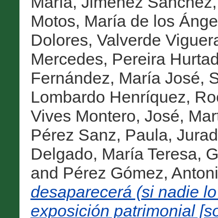
María
,
Jiménez Sánchez,
Motos, María de los Ánge
Dolores
,
Valverde Viguer
Mercedes
,
Pereira Hurtad
Fernández, María José
,
S
Lombardo Henríquez, Ro
Vives Montero, José
,
Mart
Pérez Sanz, Paula
,
Jurado
Delgado, María Teresa
,
G
and
Pérez Gómez, Anton
desaparecerá (si nadie lo 
exposición patrimonial [so