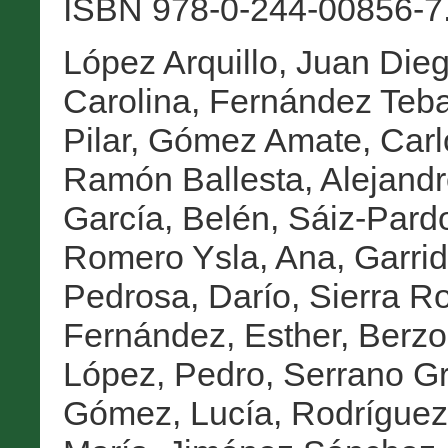
ISBN 978-0-244-00856-7.
López Arquillo, Juan Die
Carolina
,
Fernández Teba
Pilar
,
Gómez Amate, Carl
Ramón Ballesta, Alejand
García, Belén
,
Sáiz-Pard
Romero Ysla, Ana
,
Garrid
Pedrosa, Darío
,
Sierra R
Fernández, Esther
,
Berzo
López, Pedro
,
Serrano Gr
Gómez, Lucía
,
Rodríguez