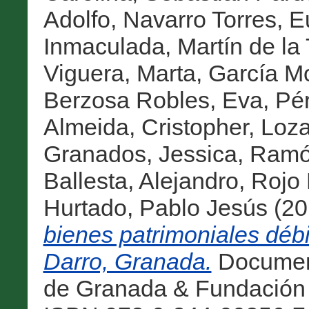
Adolfo
,
Navarro Torres, 
Inmaculada
,
Martín de la
Viguera, Marta
,
García Mo
Berzosa Robles, Eva
,
Pér
Almeida, Cristopher
,
Loza
Granados, Jessica
,
Ramón
Ballesta, Alejandro
,
Rojo 
Hurtado, Pablo Jesús
(20
bienes patrimoniales débi
Darro, Granada.
Document
de Granada & Fundación 