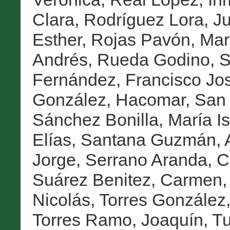
Clara
,
Rodríguez Lora, J
Esther
,
Rojas Pavón, Mar
Andrés
,
Rueda Godino, S
Fernández, Francisco Jo
González, Hacomar
,
San 
Sánchez Bonilla, María I
Elías
,
Santana Guzmán, A
Jorge
,
Serrano Aranda, C
Suárez Benitez, Carmen
Nicolás
,
Torres González
Torres Ramo, Joaquín
,
Tu