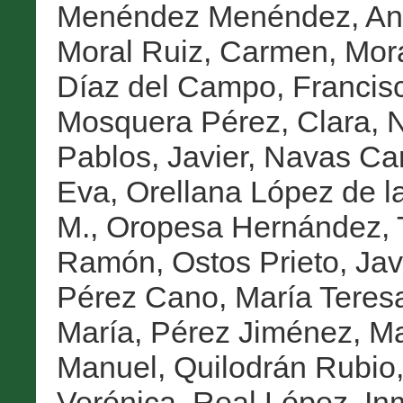
Menéndez Menéndez, An
Moral Ruiz, Carmen
,
Mora
Díaz del Campo, Francisc
Mosquera Pérez, Clara
,
N
Pablos, Javier
,
Navas Carr
Eva
,
Orellana López de la
M.
,
Oropesa Hernández,
Ramón
,
Ostos Prieto, Jav
Pérez Cano, María Teres
María
,
Pérez Jiménez, Ma
Manuel
,
Quilodrán Rubio,
Verónica
,
Real López, In