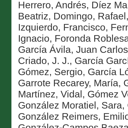
Herrero, Andrés
,
Díez Ma
Beatriz
,
Domingo, Rafael
Izquierdo, Francisco
,
Fer
Ignacio
,
Foronda Roblesa
García Ávila, Juan Carlos
Criado, J. J.
,
García Garcí
Gómez, Sergio
,
García L
Garrote Recarey, María
,
G
Martínez, Vidal
,
Gómez Vo
González Moratiel, Sara
,
González Reimers, Emili
González-Campos Baeza