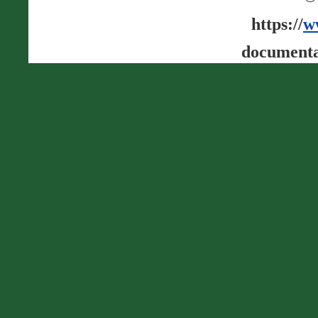
https://
w
documenta