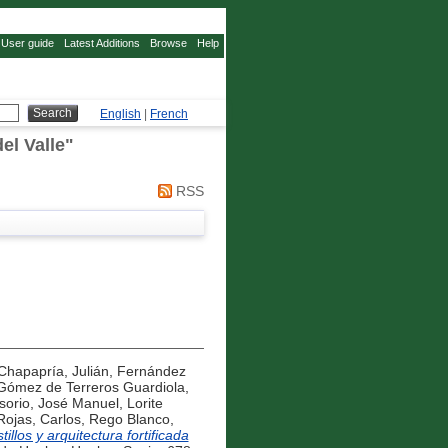
User guide
Latest Additions
Browse
Help
English
|
French
el Valle
"
RSS
Chapapría, Julián
,
Fernández
Gómez de Terreros Guardiola,
sorio, José Manuel
,
Lorite
ojas, Carlos
,
Rego Blanco,
tillos y arquitectura fortificada