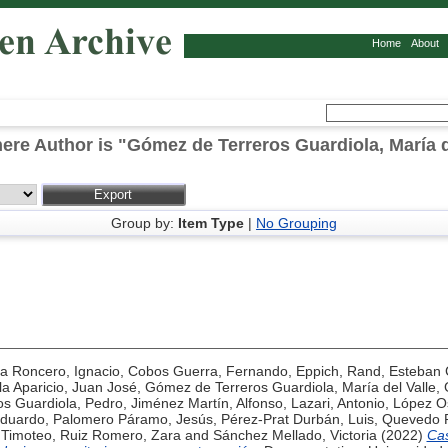
Home
About
ere Author is "
Gómez de Terreros Guardiola, María d
Group by:
Item Type
|
No Grouping
la Roncero, Ignacio
,
Cobos Guerra, Fernando
,
Eppich, Rand
,
Esteban 
la Aparicio, Juan José
,
Gómez de Terreros Guardiola, María del Valle
,
s Guardiola, Pedro
,
Jiménez Martín, Alfonso
,
Lazari, Antonio
,
López O
Eduardo
,
Palomero Páramo, Jesús
,
Pérez-Prat Durbán, Luis
,
Quevedo R
 Timoteo
,
Ruiz Romero, Zara
and
Sánchez Mellado, Victoria
(2022)
Cas