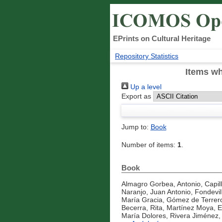
EPrints on Cultural Heritage
Repository Statistics
Items wh
Up a level
Export as
Jump to:
Book
Number of items:
1
.
Book
Almagro Gorbea, Antonio
,
Capil
Naranjo, Juan Antonio
,
Fondevil
María Gracia
,
Gómez de Terrero
Becerra, Rita
,
Martínez Moya, 
María Dolores
,
Rivera Jiménez,