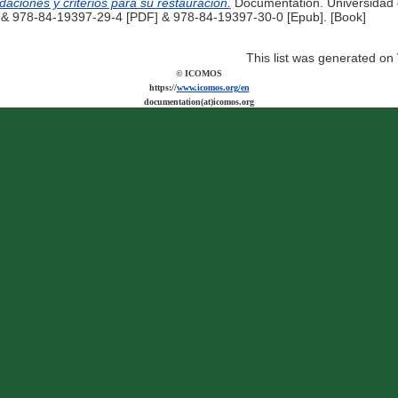
ciones y criterios para su restauración.
Documentation. Universidad 
 & 978-84-19397-29-4 [PDF] & 978-84-19397-30-0 [Epub]. [Book]
This list was generated on
© ICOMOS
https://
www.icomos.org/en
documentation(at)icomos.org