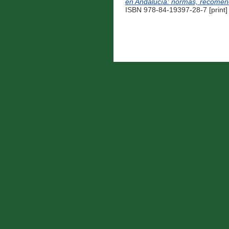
en Andalucía: normas, recomenda
ISBN 978-84-19397-28-7 [print]