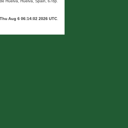
de Huelva, Huelva, Spain, 678p.
Thu Aug 6 06:14:02 2026 UTC
.