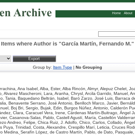
Home
About
Items where Author is "
García Martín, Fernando M.
"
Group by:
Item Type
|
No Grouping
rrachina, Ana Isabel
,
Alba, Ester
,
Alba Rincón, Almyr
,
Alepuz Chelet, Jo
o
,
Alvarez Mascheroni, Lara
,
Aranha, Chrysl
,
Arcila Garrido, Manuel
,
Ar
no, Tania
,
Baquedano Beltrán, Isabel
,
Baró Zarzo, José Luis
,
Barraca d
alia
,
Benavente Serrano, José Antonio
,
Benlloch Marco, Javier
,
Bernáld
nuel
,
Boj Bri, Sergio
,
Bujak, Edin
,
Burgos Núñez, Antonio
,
Calderón Pu
ández, Clara
,
Caracuel Vera, Irene
,
Cárdenas Martín-Buitrago, Ángel Ja
vier
,
Casanova-Salas, Pablo
,
Castell Agustí, María
,
Castellón Valderra
ezo Andreo, Felipe
,
Chica Ruiz, J. Adolfo
,
Chico, Carlos
,
Collado, Ángel
s Puya, Trinidad
,
Costa, Alexandre
,
Crespillo Marí, Leticia
,
Cruces Rodr
o Medina, Serafín López
,
de Castro Martín, Pablo
,
de Dato, Pasquale