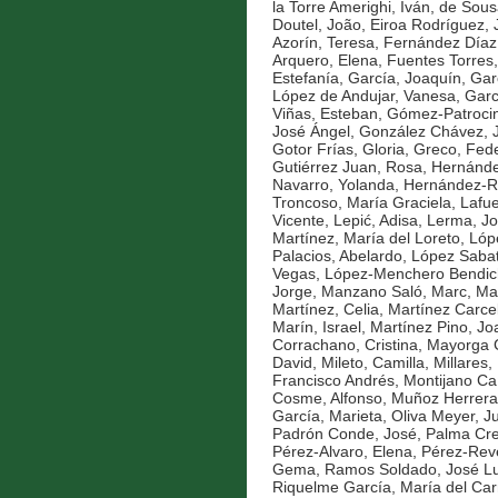
la Torre Amerighi, Iván
,
de Sous
Doutel, João
,
Eiroa Rodríguez, 
Azorín, Teresa
,
Fernández Díaz, 
Arquero, Elena
,
Fuentes Torres,
Estefanía
,
García, Joaquín
,
Gar
López de Andujar, Vanesa
,
Garc
Viñas, Esteban
,
Gómez-Patrocini
José Ángel
,
González Chávez, 
Gotor Frías, Gloria
,
Greco, Fede
Gutiérrez Juan, Rosa
,
Hernánde
Navarro, Yolanda
,
Hernández-Ro
Troncoso, María Graciela
,
Lafue
Vicente
,
Lepić, Adisa
,
Lerma, Jo
Martínez, María del Loreto
,
Lóp
Palacios, Abelardo
,
López Sabat
Vegas
,
López-Menchero Bendich
Jorge
,
Manzano Saló, Marc
,
Ma
Martínez, Celia
,
Martínez Carce
Marín, Israel
,
Martínez Pino, Jo
Corrachano, Cristina
,
Mayorga C
David
,
Mileto, Camilla
,
Millares,
Francisco Andrés
,
Montijano Ca
Cosme, Alfonso
,
Muñoz Herrera
García, Marieta
,
Oliva Meyer, J
Padrón Conde, José
,
Palma Cre
Pérez-Alvaro, Elena
,
Pérez-Reve
Gema
,
Ramos Soldado, José Lu
Riquelme García, María del Ca