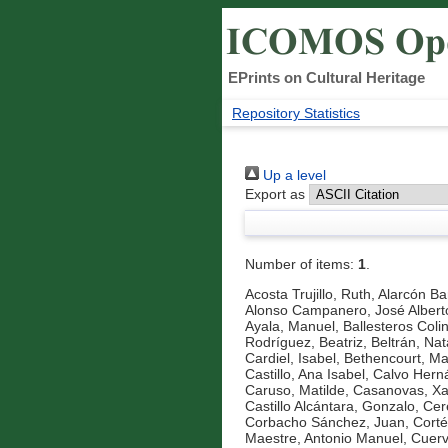
EPrints on Cultural Heritage
Repository Statistics
Up a level
Export as
Number of items:
1
.
Acosta Trujillo, Ruth
,
Alarcón Ba
Alonso Campanero, José Albert
Ayala, Manuel
,
Ballesteros Coli
Rodríguez, Beatriz
,
Beltrán, Nat
Cardiel, Isabel
,
Bethencourt, Ma
Castillo, Ana Isabel
,
Calvo Hern
Caruso, Matilde
,
Casanovas, Xa
Castillo Alcántara, Gonzalo
,
Cer
Corbacho Sánchez, Juan
,
Corté
Maestre, Antonio Manuel
,
Cuerv