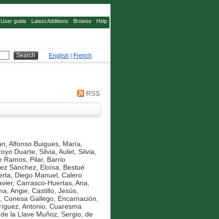
User guide
Latest Additions
Browse
Help
English
|
French
RSS
an
,
Alfonso Buigues, María
,
royo Duarte, Silvia
,
Aulet, Silvia
,
e Ramos, Pilar
,
Barrio
ez Sánchez, Eloísa
,
Bestué
erta, Diego Manuel
,
Calero
vier
,
Carrasco-Huertas, Ana
,
ma, Angie
,
Castillo, Jesús
,
,
Conesa Gallego, Encarnación
,
íguez, Antonio
,
Cuaresma
,
de la Llave Muñoz, Sergio
,
de