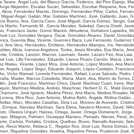
a Seane, Ángel Luís
,
del Blanco García, Federico
,
del Pino Espejo, Ma
Jorge Alejandro
,
Escalas Sucari, Sebastián
,
Escobar Requena, Ana
,
Fe
Alicia
,
Fernández Maroto, Domingo
,
Fernández-Piñar, Carlos
,
Fernánd
 Miguel Ángel
,
Gaitán, Mar
,
Galisteo Martínez, José
,
Gallardo, Juan
,
Ga
cía Bueno, Ana
,
García Cano, José Miguel
,
García Gómez, Sergio
,
Gar
ía Martín, Fernando M.
,
García Morales, Soledad
,
García Onetti, Javie
o, Francisco Javier
,
Gomiz Macein, Almudena
,
Goñalons Lapiedra, Ma
José Luz
,
González Vergara, Óscar
,
González-Álvarez, David
,
Gonzále
rica
,
Guerola Blay, Vicente
,
Guerrero Baca, Luis Fernando
,
Gutiérrez 
z, Ana Vera
,
Hernández, Emiliano
,
Hernández Altarejos, Iris
,
Hernánde
bles, Alicia
,
Ivanova Angelova, Tonka
,
Jesús Morales, Eva María
,
Jim
nte, Cristina
,
Lanzón, Marcos
,
Laumain, Xavier
,
Lázaro Feo, Ana Laia
sé Luis
,
Lillo Fernández, Eduardo
,
Llanos Picazo Carrión, María
,
Llera
ez Mateu, Vicente
,
López Mira, José Antonio
,
López Montes, Ana Marí
er, Angela
,
López Seguí, Eduardo Joaquín
,
López-Castejón, Francisco
o, Víctor Manuel
,
Lorente Fernández, Rafael
,
Lucas Salcedo, Pedro
,
raña, Maider
,
Marcos Cobaleda, María
,
Marić, Ana
,
Martín de Torres, 
lén, José Francisco
,
Martínez Chico, David
,
Martínez Cuart, Irene
,
Mar
aquín
,
Martínez-Medina, Andrés
,
Maschner, Herbert D. G.
,
Maté Gonzál
hamorro, José Ignacio
,
Medina Pérez, Ana María
,
Medina Rosales, N
 Lorena
,
Mira Rico, Juan Antonio
,
Molina Bañó, Àngela
,
Molina Gaitán, 
ñellas, Marc
,
Morales Casañas, Diria Luz
,
Moreno de Acevedo, Cristin
, Enrique
,
Narváez Martínez, Sara Elena
,
Navarro-Moreno, David
,
Niñ
usto
,
Oliveira Urquiri, Haizea
,
Ortega, Javier
,
Ortega Doménech, Jorge
spo, Milagros
,
Palmieri, Giuseppe Mariano
,
Peinado, Nieves
,
Peral, Jo
rte, Carlota
,
Portalés, Cristina
,
Quelhas, Bruno
,
Ramallo Asensio, Seba
is
,
Recio Martín, Rebeca C.
,
Regidor Ros, José Luis
,
Reina Gómez, I
rmen
,
Riquelme González, Ariadna
,
Riquelme Perea, Prudencio José
,
R