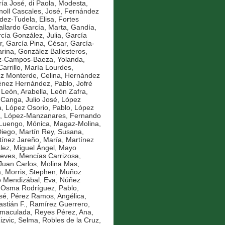
ría José
,
di Paola, Modesta
,
noll Cascales, José
,
Fernández
ez-Tudela, Elisa
,
Fortes
llardo García, Marta
,
Gandía,
cía González, Julia
,
García
r
,
García Pina, César
,
García-
rina
,
González Ballesteros,
z-Campos-Baeza, Yolanda
,
Carrillo, María Lourdes
,
z Monterde, Celina
,
Hernández
énez Hernández, Pablo
,
Jofré
,
León, Arabella
,
León Zafra,
 Canga, Julio José
,
López
a
,
López Osorio, Pablo
,
López
,
López-Manzanares, Fernando
Luengo, Mónica
,
Magaz-Molina,
Diego
,
Martín Rey, Susana
,
tínez Jareño, María
,
Martínez
ez, Miguel Ángel
,
Mayo
ieves
,
Mencías Carrizosa,
Juan Carlos
,
Molina Mas,
a
,
Morris, Stephen
,
Muñoz
o Mendizábal, Eva
,
Núñez
,
Osma Rodríguez, Pablo
,
sé
,
Pérez Ramos, Angélica
,
stián F.
,
Ramírez Guerrero,
nmaculada
,
Reyes Pérez, Ana
,
izvic, Selma
,
Robles de la Cruz,