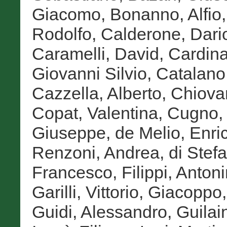
Giacomo
,
Bonanno, Alfio
Rodolfo
,
Calderone, Dari
Caramelli, David
,
Cardina
Giovanni Silvio
,
Catalano,
Cazzella, Alberto
,
Chiova
Copat, Valentina
,
Cugno, 
Giuseppe
,
de Melio, Enri
Renzoni, Andrea
,
di Stef
Francesco
,
Filippi, Anton
Garilli, Vittorio
,
Giacoppo,
Guidi, Alessandro
,
Guilai