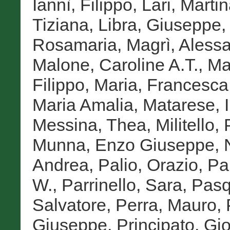
Iannì, Filippo
,
Lari, Marti
Tiziana
,
Libra, Giuseppe
Rosamaria
,
Magrì, Aless
Malone, Caroline A.T.
,
Ma
Filippo
,
Maria, Francesca
Maria Amalia
,
Matarese, I
Messina, Thea
,
Militello, 
Munna, Enzo Giuseppe
,
Andrea
,
Palio, Orazio
,
Pa
W.
,
Parrinello, Sara
,
Pasq
Salvatore
,
Perra, Mauro
,
Giuseppe
,
Principato, Gi