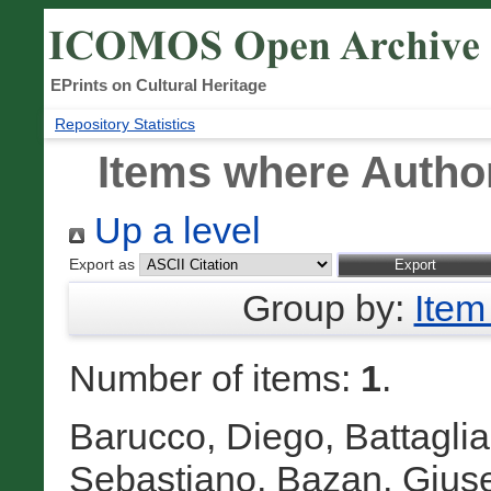
EPrints on Cultural Heritage
Repository Statistics
Items where Author
Up a level
Export as
Group by:
Item
Number of items:
1
.
Barucco, Diego
,
Battagli
Sebastiano
,
Bazan, Gius