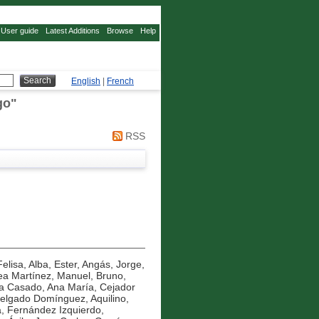
User guide
Latest Additions
Browse
Help
English
|
French
go
"
RSS
elisa
,
Alba, Ester
,
Angás, Jorge
,
ea Martínez, Manuel
,
Bruno,
 Casado, Ana María
,
Cejador
elgado Domínguez, Aquilino
,
a
,
Fernández Izquierdo,