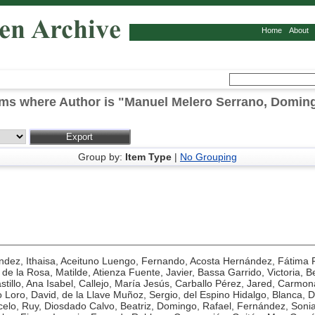
Home
About
ems where Author is "
Manuel Melero Serrano, Domin
Group by:
Item Type
|
No Grouping
dez, Ithaisa
,
Aceituno Luengo, Fernando
,
Acosta Hernández, Fátima F
 de la Rosa, Matilde
,
Atienza Fuente, Javier
,
Bassa Garrido, Victoria
,
B
tillo, Ana Isabel
,
Callejo, María Jesús
,
Carballo Pérez, Jared
,
Carmona
 Loro, David
,
de la Llave Muñoz, Sergio
,
del Espino Hidalgo, Blanca
,
D
elo, Ruy
,
Diosdado Calvo, Beatriz
,
Domingo, Rafael
,
Fernández, Soni