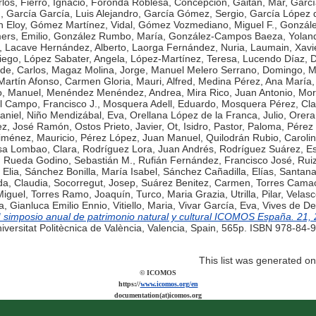
rlos
,
Fierro, Ignacio
,
Foronda Roblesa, Concepción
,
Gaitán, Mar
,
Garcí
.
,
García García, Luis Alejandro
,
García Gómez, Sergio
,
García López 
n Eloy
,
Gómez Martínez, Vidal
,
Gómez Vozmediano, Miguel F.
,
Gonzále
rs, Emilio
,
González Rumbo, María
,
González-Campos Baeza, Yolan
,
Lacave Hernández, Alberto
,
Laorga Fernández, Nuria
,
Laumain, Xavi
iego
,
López Sabater, Angela
,
López-Martínez, Teresa
,
Lucendo Díaz, 
de, Carlos
,
Magaz Molina, Jorge
,
Manuel Melero Serrano, Domingo
,
M
Martín Afonso, Carmen Gloria
,
Mauri, Alfred
,
Medina Pérez, Ana María
o, Manuel
,
Menéndez Menéndez, Andrea
,
Mira Rico, Juan Antonio
,
Mor
l Campo, Francisco J.
,
Mosquera Adell, Eduardo
,
Mosquera Pérez, Cla
aniel
,
Niño Mendizábal, Eva
,
Orellana López de la Franca, Julio
,
Orera,
ez, José Ramón
,
Ostos Prieto, Javier
,
Ot, Isidro
,
Pastor, Paloma
,
Pérez
iménez, Mauricio
,
Pérez López, Juan Manuel
,
Quilodrán Rubio, Caroli
sa Lombao, Clara
,
Rodríguez Lora, Juan Andrés
,
Rodríguez Suárez, Es
,
Rueda Godino, Sebastián M.
,
Rufián Fernández, Francisco José
,
Rui
Elia
,
Sánchez Bonilla, María Isabel
,
Sánchez Cañadilla, Elías
,
Santana
a, Claudia
,
Socorregut, Josep
,
Suárez Benitez, Carmen
,
Torres Camac
Miguel
,
Torres Ramo, Joaquín
,
Turco, Maria Grazia
,
Utrilla, Pilar
,
Velasc
ta, Gianluca Emilio Ennio
,
Vitiello, Maria
,
Vivar García, Eva
,
Vives de De
 I simposio anual de patrimonio natural y cultural ICOMOS España. 21,
iversitat Politècnica de València, Valencia, Spain, 565p. ISBN 978-84-
This list was generated o
© ICOMOS
https://
www.icomos.org/en
documentation(at)icomos.org