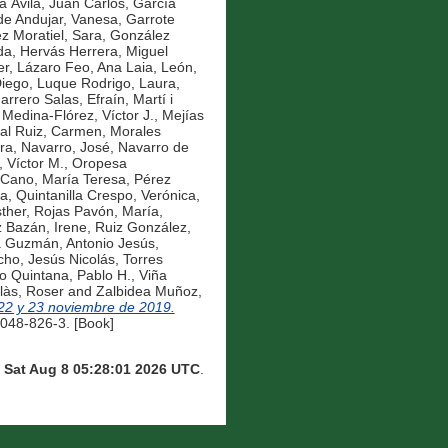
a Ávila, Juan Carlos
,
García
de Andujar, Vanesa
,
Garrote
z Moratiel, Sara
,
González
da
,
Hervás Herrera, Miguel
er
,
Lázaro Feo, Ana Laia
,
León,
Diego
,
Luque Rodrigo, Laura
,
arrero Salas, Efraín
,
Martí i
,
Medina-Flórez, Víctor J.
,
Mejías
al Ruiz, Carmen
,
Morales
ra
,
Navarro, José
,
Navarro de
 Víctor M.
,
Oropesa
 Cano, María Teresa
,
Pérez
na
,
Quintanilla Crespo, Verónica
,
ther
,
Rojas Pavón, María
,
z Bazán, Irene
,
Ruiz González,
 Guzmán, Antonio Jesús
,
ho, Jesús Nicolás
,
Torres
o Quintana, Pablo H.
,
Viña
làs, Roser
and
Zalbidea Muñoz,
 22 y 23 noviembre de 2019.
9048-826-3. [Book]
n
Sat Aug 8 05:28:01 2026 UTC
.