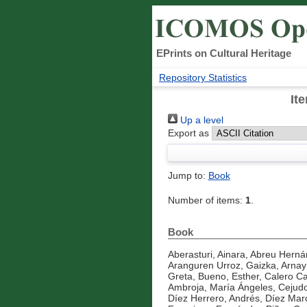
EPrints on Cultural Heritage
Repository Statistics
It
Up a level
Export as
Jump to:
Book
Number of items:
1
.
Book
Aberasturi, Ainara
,
Abreu Hernán
Aranguren Urroz, Gaizka
,
Arnay
Greta
,
Bueno, Esther
,
Calero Cas
Ambroja, María Ángeles
,
Cejudo
Díez Herrero, Andrés
,
Díez Marc