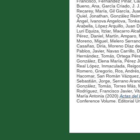
Francisco
,
Fernández Piñar, Ca
Bueno, Ana
,
García Criado, J. J
Recarey, María
,
Gil García, Jua
Quiel, Jonathan
,
González Reime
Ángel
,
Ivanova Angelova, Tonka
Arabella
,
López Arquillo, Juan D
Luri Equiza, Itziar
,
Macarro Alcal
Pérez, Daniel
,
Martín, Amparo
,
Moreno, Miguel
,
Melero Serran
Casañas, Diria
,
Moreno Díaz de
Pablos, Javier
,
Navas Carrillo, D
Hernández, Tomás
,
Ortega Pér
González, Elena María
,
Pérez J
Real López, Inmaculada
,
Reigo
Romero, Gregorio
,
Ros, Andrés
Hacomar
,
San Román Vázquez, 
Sebastián, Jorge
,
Serrano Arand
González, Tomás
,
Torres Más, 
Rodríguez, Francisco Javier
,
Vi
María Antonia
(2020)
Actas del
Conference Volume. Editorial Un