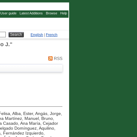
User guide
Latest Additions
Browse
Help
English
|
French
o J.
"
RSS
elisa
,
Alba, Ester
,
Angás, Jorge
,
ea Martínez, Manuel
,
Bruno,
 Casado, Ana María
,
Cejador
elgado Domínguez, Aquilino
,
a
,
Fernández Izquierdo,