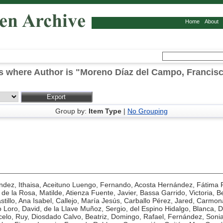
Home
About
s where Author is "
Moreno Díaz del Campo, Francisc
Group by:
Item Type
|
No Grouping
dez, Ithaisa
,
Aceituno Luengo, Fernando
,
Acosta Hernández, Fátima F
 de la Rosa, Matilde
,
Atienza Fuente, Javier
,
Bassa Garrido, Victoria
,
B
tillo, Ana Isabel
,
Callejo, María Jesús
,
Carballo Pérez, Jared
,
Carmona
 Loro, David
,
de la Llave Muñoz, Sergio
,
del Espino Hidalgo, Blanca
,
D
elo, Ruy
,
Diosdado Calvo, Beatriz
,
Domingo, Rafael
,
Fernández, Soni