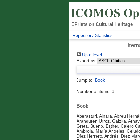
EPrints on Cultural Heritage
Repository Statistics
Item
Up a level
Export as
Jump to:
Book
Number of items:
1
.
Book
Aberasturi, Ainara
,
Abreu Hernán
Aranguren Urroz, Gaizka
,
Arnay
Greta
,
Bueno, Esther
,
Calero Cas
Ambroja, María Ángeles
,
Cejudo
Díez Herrero, Andrés
,
Díez Marc