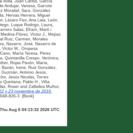
a Ávila, Juan Carlos
,
García
de Andujar, Vanesa
,
Garrote
z Moratiel, Sara
,
González
da
,
Hervás Herrera, Miguel
er
,
Lázaro Feo, Ana Laia
,
León,
Diego
,
Luque Rodrigo, Laura
,
arrero Salas, Efraín
,
Martí i
,
Medina-Flórez, Víctor J.
,
Mejías
al Ruiz, Carmen
,
Morales
ra
,
Navarro, José
,
Navarro de
 Víctor M.
,
Oropesa
 Cano, María Teresa
,
Pérez
na
,
Quintanilla Crespo, Verónica
,
ther
,
Rojas Pavón, María
,
z Bazán, Irene
,
Ruiz González,
 Guzmán, Antonio Jesús
,
ho, Jesús Nicolás
,
Torres
o Quintana, Pablo H.
,
Viña
làs, Roser
and
Zalbidea Muñoz,
 22 y 23 noviembre de 2019.
9048-826-3. [Book]
Thu Aug 6 04:13:32 2026 UTC
.