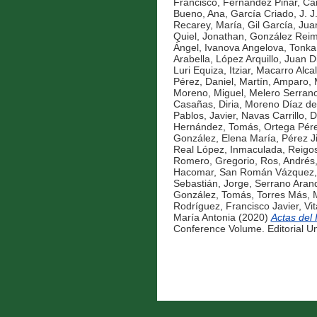
Francisco
,
Fernández Piñar, Ca
Bueno, Ana
,
García Criado, J. J
Recarey, María
,
Gil García, Jua
Quiel, Jonathan
,
González Reime
Ángel
,
Ivanova Angelova, Tonka
Arabella
,
López Arquillo, Juan D
Luri Equiza, Itziar
,
Macarro Alcal
Pérez, Daniel
,
Martín, Amparo
,
Moreno, Miguel
,
Melero Serran
Casañas, Diria
,
Moreno Díaz de
Pablos, Javier
,
Navas Carrillo, D
Hernández, Tomás
,
Ortega Pér
González, Elena María
,
Pérez J
Real López, Inmaculada
,
Reigo
Romero, Gregorio
,
Ros, Andrés
Hacomar
,
San Román Vázquez, 
Sebastián, Jorge
,
Serrano Arand
González, Tomás
,
Torres Más, 
Rodríguez, Francisco Javier
,
Vi
María Antonia
(2020)
Actas del
Conference Volume. Editorial Un