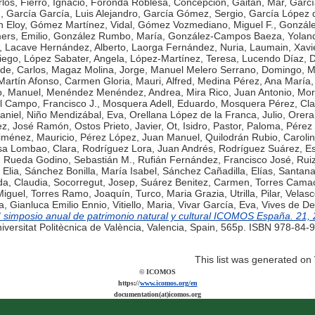
rlos
,
Fierro, Ignacio
,
Foronda Roblesa, Concepción
,
Gaitán, Mar
,
Garcí
.
,
García García, Luis Alejandro
,
García Gómez, Sergio
,
García López 
n Eloy
,
Gómez Martínez, Vidal
,
Gómez Vozmediano, Miguel F.
,
Gonzále
rs, Emilio
,
González Rumbo, María
,
González-Campos Baeza, Yolan
,
Lacave Hernández, Alberto
,
Laorga Fernández, Nuria
,
Laumain, Xavi
iego
,
López Sabater, Angela
,
López-Martínez, Teresa
,
Lucendo Díaz, 
de, Carlos
,
Magaz Molina, Jorge
,
Manuel Melero Serrano, Domingo
,
M
Martín Afonso, Carmen Gloria
,
Mauri, Alfred
,
Medina Pérez, Ana María
o, Manuel
,
Menéndez Menéndez, Andrea
,
Mira Rico, Juan Antonio
,
Mor
l Campo, Francisco J.
,
Mosquera Adell, Eduardo
,
Mosquera Pérez, Cla
aniel
,
Niño Mendizábal, Eva
,
Orellana López de la Franca, Julio
,
Orera,
ez, José Ramón
,
Ostos Prieto, Javier
,
Ot, Isidro
,
Pastor, Paloma
,
Pérez
iménez, Mauricio
,
Pérez López, Juan Manuel
,
Quilodrán Rubio, Caroli
sa Lombao, Clara
,
Rodríguez Lora, Juan Andrés
,
Rodríguez Suárez, Es
,
Rueda Godino, Sebastián M.
,
Rufián Fernández, Francisco José
,
Rui
Elia
,
Sánchez Bonilla, María Isabel
,
Sánchez Cañadilla, Elías
,
Santana
a, Claudia
,
Socorregut, Josep
,
Suárez Benitez, Carmen
,
Torres Camac
Miguel
,
Torres Ramo, Joaquín
,
Turco, Maria Grazia
,
Utrilla, Pilar
,
Velasc
ta, Gianluca Emilio Ennio
,
Vitiello, Maria
,
Vivar García, Eva
,
Vives de De
 I simposio anual de patrimonio natural y cultural ICOMOS España. 21,
iversitat Politècnica de València, Valencia, Spain, 565p. ISBN 978-84-
This list was generated on
© ICOMOS
https://
www.icomos.org/en
documentation(at)icomos.org