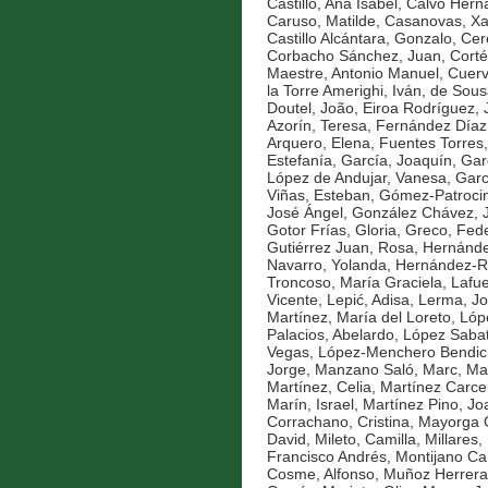
Castillo, Ana Isabel
,
Calvo Hern
Caruso, Matilde
,
Casanovas, Xa
Castillo Alcántara, Gonzalo
,
Cer
Corbacho Sánchez, Juan
,
Corté
Maestre, Antonio Manuel
,
Cuerv
la Torre Amerighi, Iván
,
de Sous
Doutel, João
,
Eiroa Rodríguez, 
Azorín, Teresa
,
Fernández Díaz, 
Arquero, Elena
,
Fuentes Torres,
Estefanía
,
García, Joaquín
,
Gar
López de Andujar, Vanesa
,
Garc
Viñas, Esteban
,
Gómez-Patrocini
José Ángel
,
González Chávez, 
Gotor Frías, Gloria
,
Greco, Fede
Gutiérrez Juan, Rosa
,
Hernánde
Navarro, Yolanda
,
Hernández-Ro
Troncoso, María Graciela
,
Lafue
Vicente
,
Lepić, Adisa
,
Lerma, Jo
Martínez, María del Loreto
,
Lóp
Palacios, Abelardo
,
López Sabat
Vegas
,
López-Menchero Bendich
Jorge
,
Manzano Saló, Marc
,
Ma
Martínez, Celia
,
Martínez Carce
Marín, Israel
,
Martínez Pino, Jo
Corrachano, Cristina
,
Mayorga C
David
,
Mileto, Camilla
,
Millares,
Francisco Andrés
,
Montijano Ca
Cosme, Alfonso
,
Muñoz Herrera