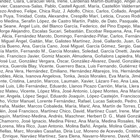
ández, Clara
,
Caracuel Vera, Irene
,
Cárdenas Martín-Buitrago, Ángel Ja
vier
,
Casanova-Salas, Pablo
,
Castell Agustí, María
,
Castellón Valderra
ezo Andreo, Felipe
,
Chica Ruiz, J. Adolfo
,
Chico, Carlos
,
Collado, Ángel
s Puya, Trinidad
,
Costa, Alexandre
,
Crespillo Marí, Leticia
,
Cruces Rodr
o Medina, Serafín López
,
de Castro Martín, Pablo
,
de Dato, Pasquale
a Seane, Ángel Luís
,
del Blanco García, Federico
,
del Pino Espejo, Ma
Jorge Alejandro
,
Escalas Sucari, Sebastián
,
Escobar Requena, Ana
,
Fe
Alicia
,
Fernández Maroto, Domingo
,
Fernández-Piñar, Carlos
,
Fernánd
 Miguel Ángel
,
Gaitán, Mar
,
Galisteo Martínez, José
,
Gallardo, Juan
,
Ga
cía Bueno, Ana
,
García Cano, José Miguel
,
García Gómez, Sergio
,
Gar
ía Martín, Fernando M.
,
García Morales, Soledad
,
García Onetti, Javie
o, Francisco Javier
,
Gomiz Macein, Almudena
,
Goñalons Lapiedra, Ma
José Luz
,
González Vergara, Óscar
,
González-Álvarez, David
,
Gonzále
rica
,
Guerola Blay, Vicente
,
Guerrero Baca, Luis Fernando
,
Gutiérrez 
z, Ana Vera
,
Hernández, Emiliano
,
Hernández Altarejos, Iris
,
Hernánde
bles, Alicia
,
Ivanova Angelova, Tonka
,
Jesús Morales, Eva María
,
Jim
nte, Cristina
,
Lanzón, Marcos
,
Laumain, Xavier
,
Lázaro Feo, Ana Laia
sé Luis
,
Lillo Fernández, Eduardo
,
Llanos Picazo Carrión, María
,
Llera
ez Mateu, Vicente
,
López Mira, José Antonio
,
López Montes, Ana Marí
er, Angela
,
López Seguí, Eduardo Joaquín
,
López-Castejón, Francisco
o, Víctor Manuel
,
Lorente Fernández, Rafael
,
Lucas Salcedo, Pedro
,
raña, Maider
,
Marcos Cobaleda, María
,
Marić, Ana
,
Martín de Torres, 
lén, José Francisco
,
Martínez Chico, David
,
Martínez Cuart, Irene
,
Mar
aquín
,
Martínez-Medina, Andrés
,
Maschner, Herbert D. G.
,
Maté Gonzál
hamorro, José Ignacio
,
Medina Pérez, Ana María
,
Medina Rosales, N
 Lorena
,
Mira Rico, Juan Antonio
,
Molina Bañó, Àngela
,
Molina Gaitán, 
ñellas, Marc
,
Morales Casañas, Diria Luz
,
Moreno de Acevedo, Cristin
, Enrique
,
Narváez Martínez, Sara Elena
,
Navarro-Moreno, David
,
Niñ