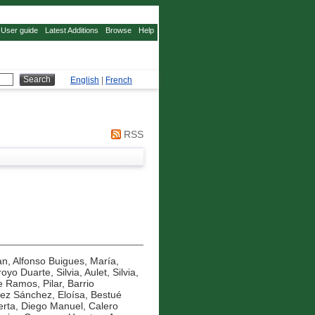
User guide
Latest Additions
Browse
Help
English
|
French
RSS
an
,
Alfonso Buigues, María
,
royo Duarte, Silvia
,
Aulet, Silvia
,
e Ramos, Pilar
,
Barrio
ez Sánchez, Eloísa
,
Bestué
erta, Diego Manuel
,
Calero