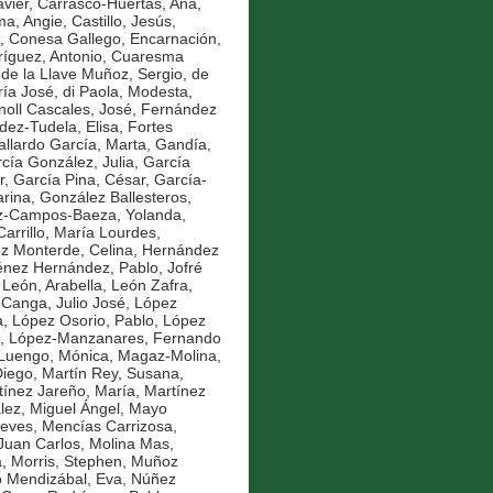
vier
,
Carrasco-Huertas, Ana
,
ma, Angie
,
Castillo, Jesús
,
,
Conesa Gallego, Encarnación
,
íguez, Antonio
,
Cuaresma
,
de la Llave Muñoz, Sergio
,
de
ría José
,
di Paola, Modesta
,
noll Cascales, José
,
Fernández
ez-Tudela, Elisa
,
Fortes
llardo García, Marta
,
Gandía,
cía González, Julia
,
García
r
,
García Pina, César
,
García-
rina
,
González Ballesteros,
z-Campos-Baeza, Yolanda
,
Carrillo, María Lourdes
,
z Monterde, Celina
,
Hernández
énez Hernández, Pablo
,
Jofré
,
León, Arabella
,
León Zafra,
 Canga, Julio José
,
López
a
,
López Osorio, Pablo
,
López
,
López-Manzanares, Fernando
Luengo, Mónica
,
Magaz-Molina,
Diego
,
Martín Rey, Susana
,
tínez Jareño, María
,
Martínez
ez, Miguel Ángel
,
Mayo
ieves
,
Mencías Carrizosa,
Juan Carlos
,
Molina Mas,
a
,
Morris, Stephen
,
Muñoz
o Mendizábal, Eva
,
Núñez