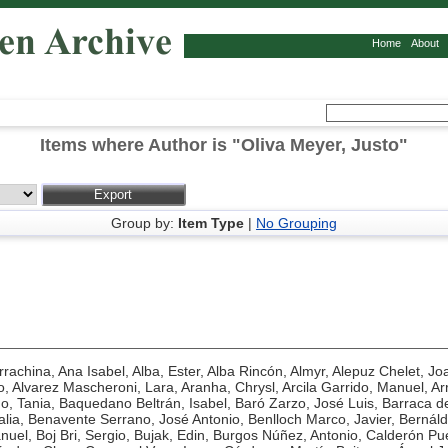
Home
About
Items where Author is "
Oliva Meyer, Justo
"
Group by:
Item Type
|
No Grouping
rrachina, Ana Isabel
,
Alba, Ester
,
Alba Rincón, Almyr
,
Alepuz Chelet, Jo
o
,
Alvarez Mascheroni, Lara
,
Aranha, Chrysl
,
Arcila Garrido, Manuel
,
Ar
no, Tania
,
Baquedano Beltrán, Isabel
,
Baró Zarzo, José Luis
,
Barraca d
alia
,
Benavente Serrano, José Antonio
,
Benlloch Marco, Javier
,
Bernáld
nuel
,
Boj Bri, Sergio
,
Bujak, Edin
,
Burgos Núñez, Antonio
,
Calderón Pu