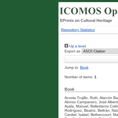
EPrints on Cultural Heritage
Repository Statistics
Up a level
Export as
Jump to:
Book
Number of items:
1
.
Book
Acosta Trujillo, Ruth
,
Alarcón Ba
Alonso Campanero, José Albert
Ayala, Manuel
,
Ballesteros Coli
Rodríguez, Beatriz
,
Beltrán, Nat
Cardiel, Isabel
,
Bethencourt, Ma