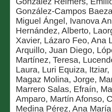
González Reimers, Emili
González-Campos Baeza
Miguel Ángel
,
Ivanova An
Hernández, Alberto
,
Laor
Xavier
,
Lázaro Feo, Ana 
Arquillo, Juan Diego
,
Lóp
Martínez, Teresa
,
Lucendo
Laura
,
Luri Equiza, Itziar
,
Magaz Molina, Jorge
,
Man
Marrero Salas, Efraín
,
Mar
Amparo
,
Martín Afonso, 
Medina Pérez, Ana María