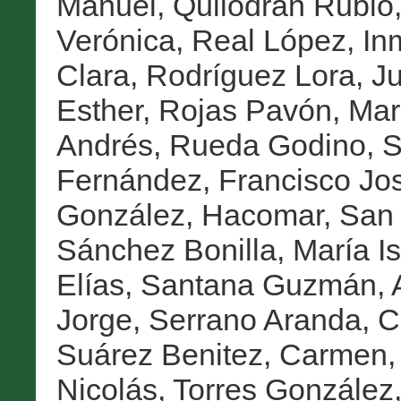
Manuel
,
Quilodrán Rubio,
Verónica
,
Real López, In
Clara
,
Rodríguez Lora, J
Esther
,
Rojas Pavón, Mar
Andrés
,
Rueda Godino, S
Fernández, Francisco Jo
González, Hacomar
,
San 
Sánchez Bonilla, María I
Elías
,
Santana Guzmán, A
Jorge
,
Serrano Aranda, C
Suárez Benitez, Carmen
Nicolás
,
Torres González