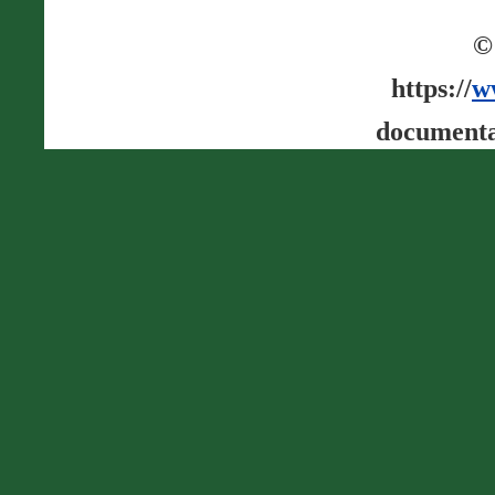
©
https://
w
documenta