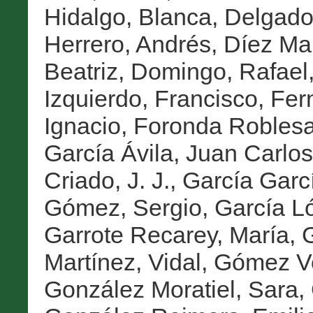
Hidalgo, Blanca
,
Delgado
Herrero, Andrés
,
Díez Ma
Beatriz
,
Domingo, Rafael
Izquierdo, Francisco
,
Fer
Ignacio
,
Foronda Roblesa
García Ávila, Juan Carlos
Criado, J. J.
,
García Garcí
Gómez, Sergio
,
García L
Garrote Recarey, María
,
G
Martínez, Vidal
,
Gómez Vo
González Moratiel, Sara
,