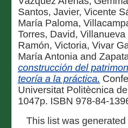
Vázquez Arenas, Gemm
Santos, Javier
,
Vicente S
María Paloma
,
Villacamp
Torres, David
,
Villanueva
Ramón, Victoria
,
Vivar Ga
María Antonia
and
Zapata
construcción del patrimoni
teoría a la práctica.
Confer
Universitat Politècnica de
1047p. ISBN 978-84-1396
This list was generate