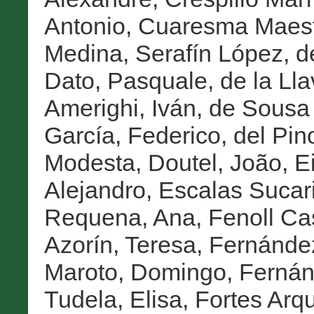
Antonio
,
Cuaresma Maest
Medina, Serafín López
,
d
Dato, Pasquale
,
de la Ll
Amerighi, Iván
,
de Sousa 
García, Federico
,
del Pin
Modesta
,
Doutel, João
,
E
Alejandro
,
Escalas Sucari
Requena, Ana
,
Fenoll Ca
Azorín, Teresa
,
Fernández
Maroto, Domingo
,
Fernán
Tudela, Elisa
,
Fortes Arq