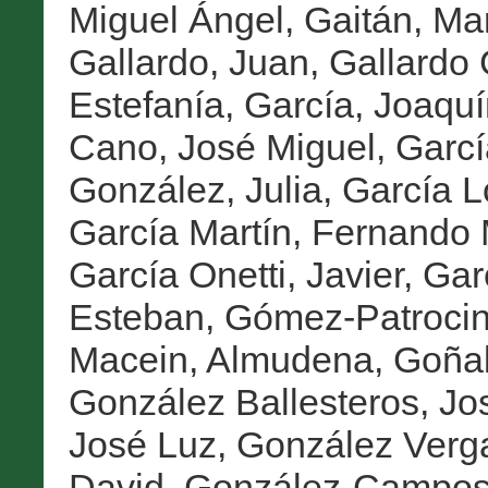
Miguel Ángel
,
Gaitán, Ma
Gallardo, Juan
,
Gallardo 
Estefanía
,
García, Joaquí
Cano, José Miguel
,
Garcí
González, Julia
,
García L
García Martín, Fernando 
García Onetti, Javier
,
Gar
Esteban
,
Gómez-Patrocini
Macein, Almudena
,
Goñal
González Ballesteros, Jo
José Luz
,
González Verga
David
,
González-Campos