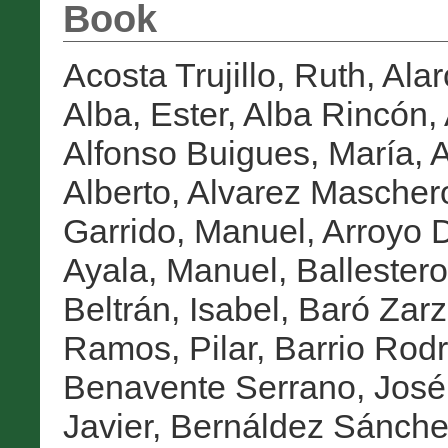
Book
Acosta Trujillo, Ruth
,
Alar
Alba, Ester
,
Alba Rincón,
Alfonso Buigues, María
,
A
Alberto
,
Alvarez Maschero
Garrido, Manuel
,
Arroyo D
Ayala, Manuel
,
Ballestero
Beltrán, Isabel
,
Baró Zarz
Ramos, Pilar
,
Barrio Rodr
Benavente Serrano, José
Javier
,
Bernáldez Sánchez