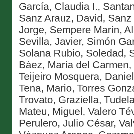
García, Claudia I.
,
Santan
Sanz Arauz, David
,
Sanz 
Jorge
,
Sempere Marín, Al
Sevilla, Javier
,
Simón Gar
Solana Rubio, Soledad
,
S
Báez, María del Carmen
,
Teijeiro Mosquera, Danie
Tena, Mario
,
Torres Gonz
Trovato, Graziella
,
Tudela
Mateu, Miguel
,
Valero Té
Perulero, Julio César
,
Val