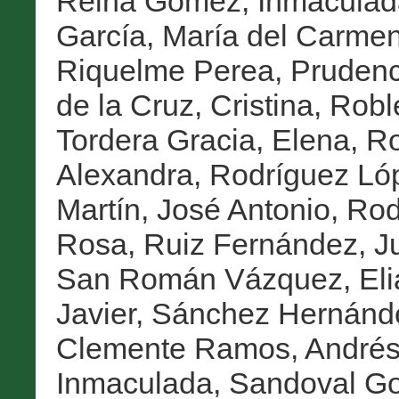
Reina Gómez, Inmaculad
García, María del Carme
Riquelme Perea, Prudenc
de la Cruz, Cristina
,
Robl
Tordera Gracia, Elena
,
Ro
Alexandra
,
Rodríguez Ló
Martín, José Antonio
,
Rod
Rosa
,
Ruiz Fernández, J
San Román Vázquez, Eli
Javier
,
Sánchez Hernánd
Clemente Ramos, André
Inmaculada
,
Sandoval Go