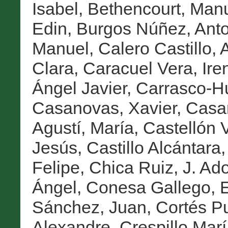
Isabel
,
Bethencourt, Man
Edin
,
Burgos Núñez, Anto
Manuel
,
Calero Castillo, 
Clara
,
Caracuel Vera, Ire
Ángel Javier
,
Carrasco-Hu
Casanovas, Xavier
,
Casa
Agustí, María
,
Castellón 
Jesús
,
Castillo Alcántara
Felipe
,
Chica Ruiz, J. Ado
Ángel
,
Conesa Gallego, 
Sánchez, Juan
,
Cortés Pu
Alexandre
,
Crespillo Marí,