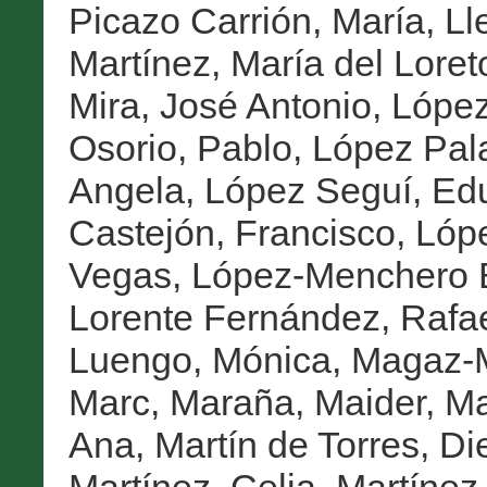
Picazo Carrión, María
,
Ll
Martínez, María del Loret
Mira, José Antonio
,
López
Osorio, Pablo
,
López Pala
Angela
,
López Seguí, Ed
Castejón, Francisco
,
Lóp
Vegas
,
López-Menchero B
Lorente Fernández, Rafa
Luengo, Mónica
,
Magaz-M
Marc
,
Maraña, Maider
,
Ma
Ana
,
Martín de Torres, Di