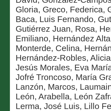
Gloria
,
Greco, Federica
,
G
Baca, Luis Fernando
,
Gut
Gutiérrez Juan, Rosa
,
He
Emiliano
,
Hernández Altar
Monterde, Celina
,
Hernán
Hernández-Robles, Alicia
Jesús Morales, Eva Marí
Jofré Troncoso, María Gr
Lanzón, Marcos
,
Laumain
León, Arabella
,
León Zafr
Lerma, José Luis
,
Lillo 