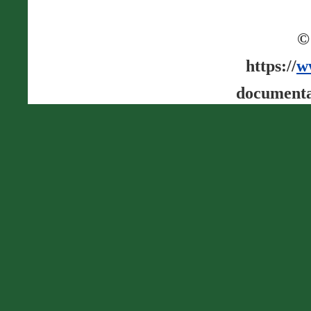
©
https://
w
documenta