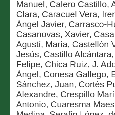
Manuel
,
Calero Castillo, 
Clara
,
Caracuel Vera, Ire
Ángel Javier
,
Carrasco-Hu
Casanovas, Xavier
,
Casa
Agustí, María
,
Castellón 
Jesús
,
Castillo Alcántara
Felipe
,
Chica Ruiz, J. Ado
Ángel
,
Conesa Gallego, 
Sánchez, Juan
,
Cortés Pu
Alexandre
,
Crespillo Marí,
Antonio
,
Cuaresma Maest
Medina, Serafín López
,
d