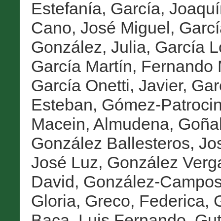
Estefanía
,
García, Joaquí
Cano, José Miguel
,
Garcí
González, Julia
,
García L
García Martín, Fernando 
García Onetti, Javier
,
Gar
Esteban
,
Gómez-Patrocini
Macein, Almudena
,
Goñal
González Ballesteros, Jo
José Luz
,
González Verga
David
,
González-Campos
Gloria
,
Greco, Federica
,
G
Baca, Luis Fernando
,
Gut