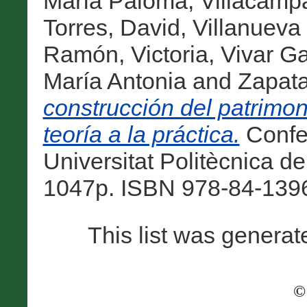
María Paloma
,
Villacamp
Torres, David
,
Villanueva
Ramón, Victoria
,
Vivar Ga
María Antonia
and
Zapata
construcción del patrimoni
teoría a la práctica.
Confer
Universitat Politècnica de
1047p. ISBN 978-84-1396
This list was genera
©