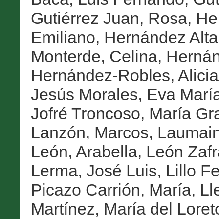
Gutiérrez Juan, Rosa
,
He
Emiliano
,
Hernández Altar
Monterde, Celina
,
Hernán
Hernández-Robles, Alicia
Jesús Morales, Eva Marí
Jofré Troncoso, María Gr
Lanzón, Marcos
,
Laumain
León, Arabella
,
León Zafr
Lerma, José Luis
,
Lillo 
Picazo Carrión, María
,
Ll
Martínez, María del Loret