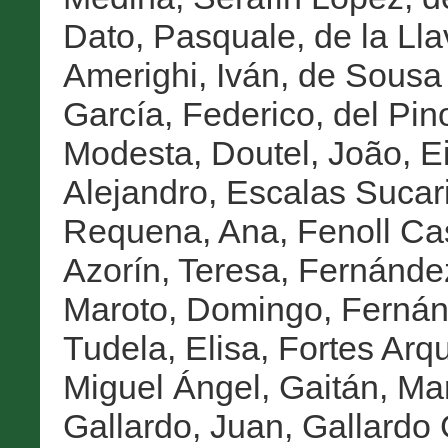
Dato, Pasquale
,
de la Ll
Amerighi, Iván
,
de Sousa 
García, Federico
,
del Pin
Modesta
,
Doutel, João
,
E
Alejandro
,
Escalas Sucari
Requena, Ana
,
Fenoll Ca
Azorín, Teresa
,
Fernández
Maroto, Domingo
,
Fernán
Tudela, Elisa
,
Fortes Arq
Miguel Ángel
,
Gaitán, Ma
Gallardo, Juan
,
Gallardo 