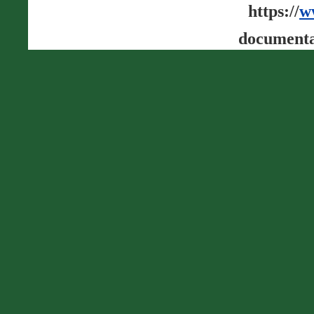
https://
w
documenta