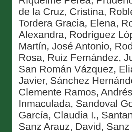
Riquelme Perea, Prudenc
de la Cruz, Cristina
,
Robl
Tordera Gracia, Elena
,
Ro
Alexandra
,
Rodríguez Ló
Martín, José Antonio
,
Rod
Rosa
,
Ruiz Fernández, J
San Román Vázquez, Eli
Javier
,
Sánchez Hernánd
Clemente Ramos, André
Inmaculada
,
Sandoval Go
García, Claudia I.
,
Santan
Sanz Arauz, David
,
Sanz 