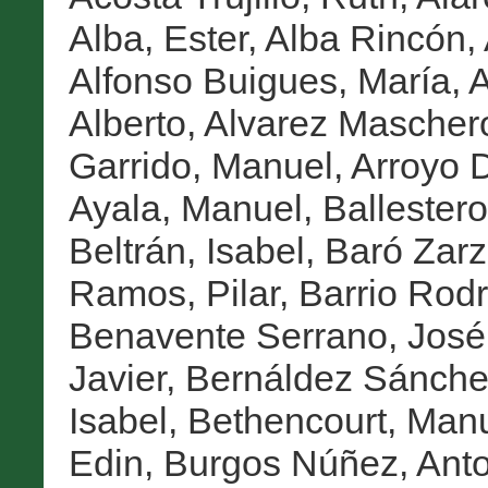
Alba, Ester
,
Alba Rincón,
Alfonso Buigues, María
,
A
Alberto
,
Alvarez Maschero
Garrido, Manuel
,
Arroyo D
Ayala, Manuel
,
Ballestero
Beltrán, Isabel
,
Baró Zarz
Ramos, Pilar
,
Barrio Rodr
Benavente Serrano, José
Javier
,
Bernáldez Sánchez
Isabel
,
Bethencourt, Man
Edin
,
Burgos Núñez, Anto