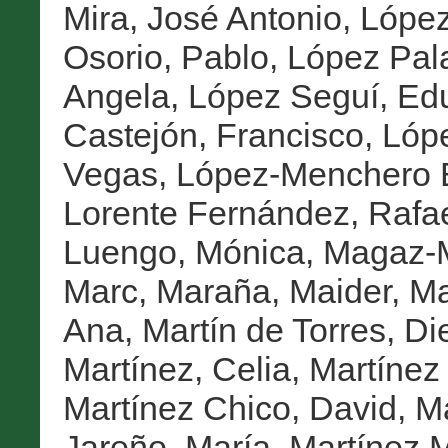
Mira, José Antonio
,
López
Osorio, Pablo
,
López Pala
Angela
,
López Seguí, Ed
Castejón, Francisco
,
Lóp
Vegas
,
López-Menchero B
Lorente Fernández, Rafa
Luengo, Mónica
,
Magaz-M
Marc
,
Maraña, Maider
,
Ma
Ana
,
Martín de Torres, Di
Martínez, Celia
,
Martínez
Martínez Chico, David
,
Ma
Jareño, María
,
Martínez M