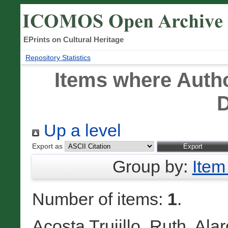
EPrints on Cultural Heritage
Repository Statistics
Items where Autho
D
Up a level
Export as
Group by:
Item
Number of items:
1
.
Acosta Trujillo, Ruth
,
Alar