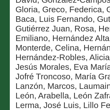
Gloria
,
Greco, Federica
,
G
Baca, Luis Fernando
,
Gut
Gutiérrez Juan, Rosa
,
He
Emiliano
,
Hernández Altar
Monterde, Celina
,
Hernán
Hernández-Robles, Alicia
Jesús Morales, Eva Marí
Jofré Troncoso, María Gr
Lanzón, Marcos
,
Laumain
León, Arabella
,
León Zafr
Lerma, José Luis
,
Lillo 