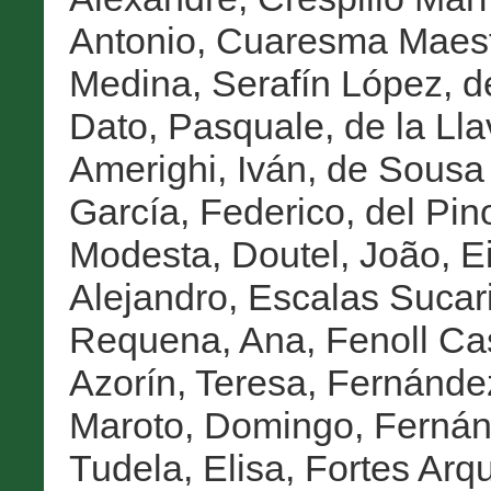
Antonio
,
Cuaresma Maest
Medina, Serafín López
,
d
Dato, Pasquale
,
de la Ll
Amerighi, Iván
,
de Sousa 
García, Federico
,
del Pin
Modesta
,
Doutel, João
,
E
Alejandro
,
Escalas Sucari
Requena, Ana
,
Fenoll Ca
Azorín, Teresa
,
Fernández
Maroto, Domingo
,
Fernán
Tudela, Elisa
,
Fortes Arq