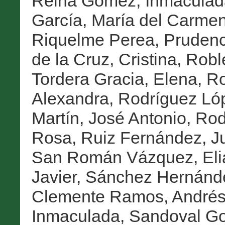
Reina Gómez, Inmaculad
García, María del Carme
Riquelme Perea, Prudenc
de la Cruz, Cristina
,
Robl
Tordera Gracia, Elena
,
Ro
Alexandra
,
Rodríguez Ló
Martín, José Antonio
,
Rod
Rosa
,
Ruiz Fernández, J
San Román Vázquez, Eli
Javier
,
Sánchez Hernánd
Clemente Ramos, André
Inmaculada
,
Sandoval Go