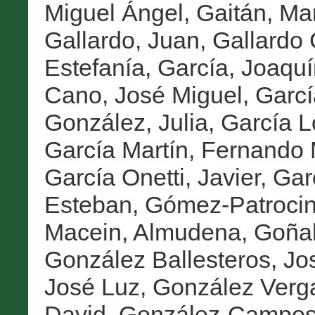
Miguel Ángel
,
Gaitán, Ma
Gallardo, Juan
,
Gallardo 
Estefanía
,
García, Joaquí
Cano, José Miguel
,
Garcí
González, Julia
,
García L
García Martín, Fernando 
García Onetti, Javier
,
Gar
Esteban
,
Gómez-Patrocini
Macein, Almudena
,
Goñal
González Ballesteros, Jo
José Luz
,
González Verga
David
,
González-Campos