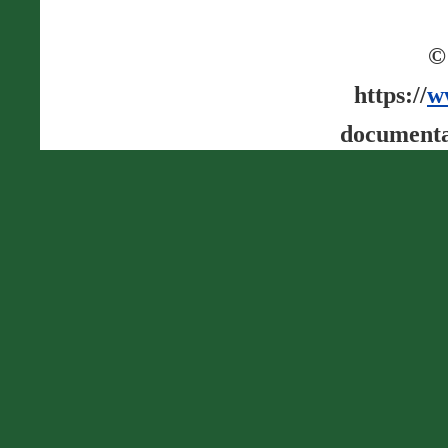
©
https://
w
documenta