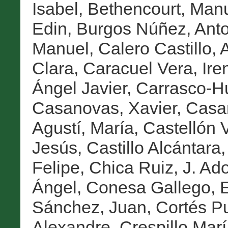
Isabel
,
Bethencourt, Man
Edin
,
Burgos Núñez, Anto
Manuel
,
Calero Castillo, 
Clara
,
Caracuel Vera, Ire
Ángel Javier
,
Carrasco-Hu
Casanovas, Xavier
,
Casa
Agustí, María
,
Castellón 
Jesús
,
Castillo Alcántara
Felipe
,
Chica Ruiz, J. Ado
Ángel
,
Conesa Gallego, 
Sánchez, Juan
,
Cortés Pu
Alexandre
,
Crespillo Marí,