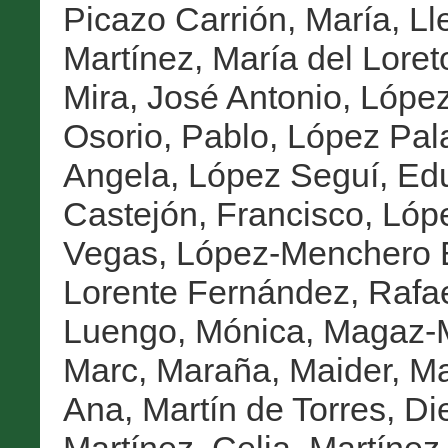
Picazo Carrión, María
,
Ll
Martínez, María del Loret
Mira, José Antonio
,
López
Osorio, Pablo
,
López Pala
Angela
,
López Seguí, Ed
Castejón, Francisco
,
Lóp
Vegas
,
López-Menchero B
Lorente Fernández, Rafa
Luengo, Mónica
,
Magaz-M
Marc
,
Maraña, Maider
,
Ma
Ana
,
Martín de Torres, Di