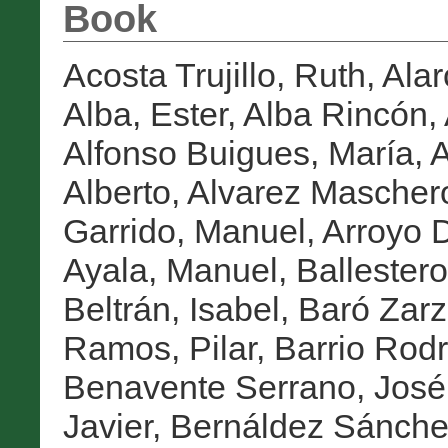
Book
Acosta Trujillo, Ruth
,
Alar
Alba, Ester
,
Alba Rincón,
Alfonso Buigues, María
,
A
Alberto
,
Alvarez Maschero
Garrido, Manuel
,
Arroyo D
Ayala, Manuel
,
Ballestero
Beltrán, Isabel
,
Baró Zarz
Ramos, Pilar
,
Barrio Rodr
Benavente Serrano, José
Javier
,
Bernáldez Sánchez