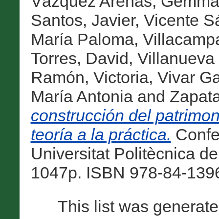
Vázquez Arenas, Gemm
Santos, Javier
,
Vicente S
María Paloma
,
Villacamp
Torres, David
,
Villanueva
Ramón, Victoria
,
Vivar Ga
María Antonia
and
Zapata
construcción del patrimoni
teoría a la práctica.
Confer
Universitat Politècnica de
1047p. ISBN 978-84-1396
This list was generat