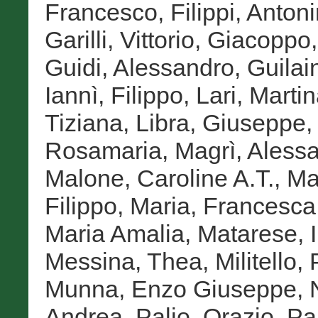
Francesco
,
Filippi, Anton
Garilli, Vittorio
,
Giacoppo,
Guidi, Alessandro
,
Guilai
Iannì, Filippo
,
Lari, Marti
Tiziana
,
Libra, Giuseppe
Rosamaria
,
Magrì, Aless
Malone, Caroline A.T.
,
Ma
Filippo
,
Maria, Francesca
Maria Amalia
,
Matarese, I
Messina, Thea
,
Militello, 
Munna, Enzo Giuseppe
,
Andrea
,
Palio, Orazio
,
Pa