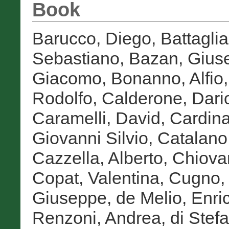
Book
Barucco, Diego
,
Battagli
Sebastiano
,
Bazan, Gius
Giacomo
,
Bonanno, Alfio
Rodolfo
,
Calderone, Dari
Caramelli, David
,
Cardina
Giovanni Silvio
,
Catalano,
Cazzella, Alberto
,
Chiova
Copat, Valentina
,
Cugno, 
Giuseppe
,
de Melio, Enri
Renzoni, Andrea
,
di Stef