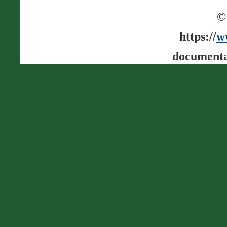
©
https://
w
documenta