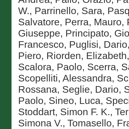
W.
,
Parrinello, Sara
,
Pasq
Salvatore
,
Perra, Mauro
,
Giuseppe
,
Principato, Gi
Francesco
,
Puglisi, Dario
Piero
,
Riorden, Elizabeth
Scalora, Paolo
,
Scerra, S
Scopelliti, Alessandra
,
Sc
Rossana
,
Seglie, Dario
,
S
Paolo
,
Sineo, Luca
,
Speci
Stoddart, Simon F. K.
,
Te
Simona V.
,
Tomasello, F