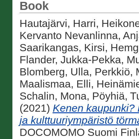
Book
Hautajärvi, Harri
,
Heikone
Kervanto Nevanlinna, An
Saarikangas, Kirsi
,
Hemgå
Flander, Jukka-Pekka
,
Mu
Blomberg, Ulla
,
Perkkiö, 
Maalismaa, Elli
,
Heinämie
Schalin, Mona
,
Pöyhiä, T
(2021)
Kenen kaupunki? H
ja kulttuuriympäristö törm
DOCOMOMO Suomi Finla