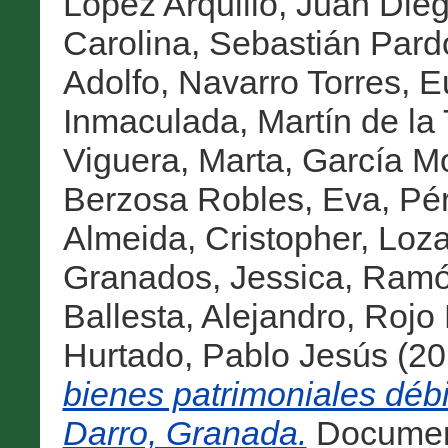
López Arquillo, Juan Die
Carolina
,
Sebastián Pard
Adolfo
,
Navarro Torres, 
Inmaculada
,
Martín de la
Viguera, Marta
,
García Mo
Berzosa Robles, Eva
,
Pér
Almeida, Cristopher
,
Loza
Granados, Jessica
,
Ramón
Ballesta, Alejandro
,
Rojo 
Hurtado, Pablo Jesús
(20
bienes patrimoniales débi
Darro, Granada.
Document