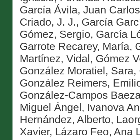
García Ávila, Juan Carlos
Criado, J. J.
,
García Garcí
Gómez, Sergio
,
García L
Garrote Recarey, María
,
G
Martínez, Vidal
,
Gómez Vo
González Moratiel, Sara
,
González Reimers, Emili
González-Campos Baeza
Miguel Ángel
,
Ivanova An
Hernández, Alberto
,
Laor
Xavier
,
Lázaro Feo, Ana 