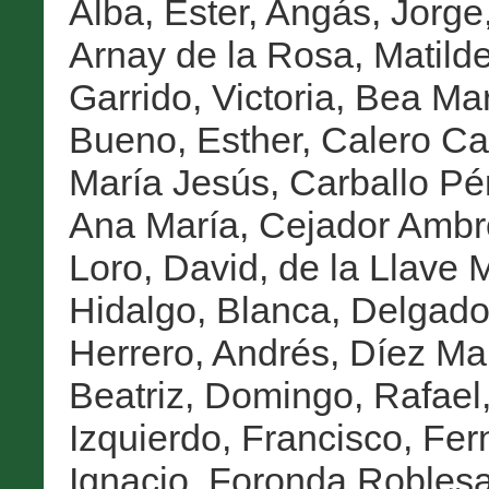
Alba, Ester
,
Angás, Jorge
Arnay de la Rosa, Matild
Garrido, Victoria
,
Bea Mar
Bueno, Esther
,
Calero Cas
María Jesús
,
Carballo Pé
Ana María
,
Cejador Ambr
Loro, David
,
de la Llave 
Hidalgo, Blanca
,
Delgado
Herrero, Andrés
,
Díez Ma
Beatriz
,
Domingo, Rafael
Izquierdo, Francisco
,
Fer
Ignacio
,
Foronda Roblesa