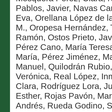
Pablos, Javier
,
Navas Carr
Eva
,
Orellana López de la
M.
,
Oropesa Hernández,
Ramón
,
Ostos Prieto, Jav
Pérez Cano, María Teres
María
,
Pérez Jiménez, Ma
Manuel
,
Quilodrán Rubio,
Verónica
,
Real López, In
Clara
,
Rodríguez Lora, J
Esther
,
Rojas Pavón, Mar
Andrés
,
Rueda Godino, S