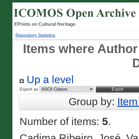
EPrints on Cultural Heritage
Repository Statistics
Items where Author 
D
Up a level
Export as
Group by:
Item
Number of items:
5
.
Cadima Ribeiro, José
,
Va