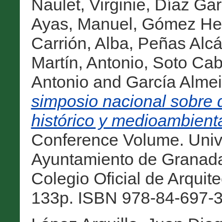
Naulet, Virginie
,
Díaz Garc
Ayas, Manuel
,
Gómez He
Carrión, Alba
,
Peñas Alcá
Martín, Antonio
,
Soto Caba
Antonio
and
García Almei
simposio nacional sobre 
histórico y medioambienta
Conference Volume. Univ
Ayuntamiento de Granad
Colegio Oficial de Arqui
133p. ISBN 978-84-697-3