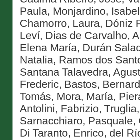
Paula
,
Monjardino, Isabel
Chamorro, Laura
,
Dóniz P
Leví
,
Dias de Carvalho, A
Elena María
,
Durán Salad
Natalia
,
Ramos dos Sant
Santana Talavedra, Agust
Frederic
,
Bastos, Bernar
Tomás
,
Mora, María
,
Pier
Antolini, Fabrizio
,
Truglia
Sarnacchiaro, Pasquale
,
Di Taranto, Enrico
,
del Rí