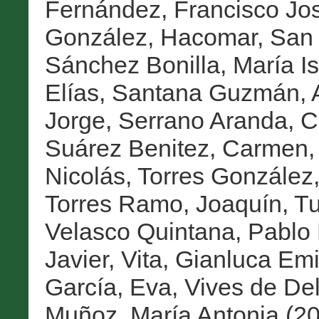
Fernández, Francisco Jo
González, Hacomar
,
San 
Sánchez Bonilla, María I
Elías
,
Santana Guzmán, A
Jorge
,
Serrano Aranda, C
Suárez Benitez, Carmen
Nicolás
,
Torres González
Torres Ramo, Joaquín
,
Tu
Velasco Quintana, Pablo 
Javier
,
Vita, Gianluca Emi
García, Eva
,
Vives de De
Muñoz, María Antonia
(2