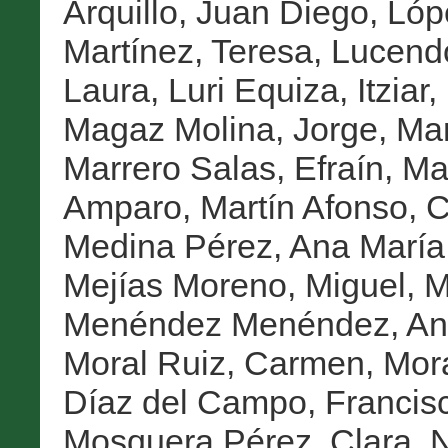
Arquillo, Juan Diego
,
Lóp
Martínez, Teresa
,
Lucendo
Laura
,
Luri Equiza, Itziar
,
Magaz Molina, Jorge
,
Man
Marrero Salas, Efraín
,
Mar
Amparo
,
Martín Afonso, 
Medina Pérez, Ana María
Mejías Moreno, Miguel
,
M
Menéndez Menéndez, An
Moral Ruiz, Carmen
,
Mora
Díaz del Campo, Francisc
Mosquera Pérez, Clara
,
N