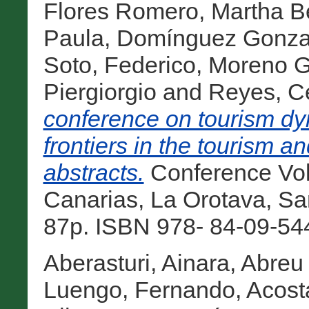
Flores Romero, Martha Be
Paula
,
Domínguez Gonzal
Soto, Federico
,
Moreno Gi
Piergiorgio
and
Reyes, C
conference on tourism dy
frontiers in the tourism an
abstracts.
Conference Vol
Canarias, La Orotava, San
87p. ISBN 978- 84-09-544
Aberasturi, Ainara
,
Abreu 
Luengo, Fernando
,
Acost