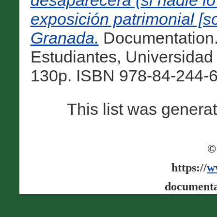
desaparecerá (si nadie lo 
exposición patrimonial [so
Granada.
Documentation.
Estudiantes, Universidad
130p. ISBN 978-84-244-6
This list was gener
©
https://
w
documenta