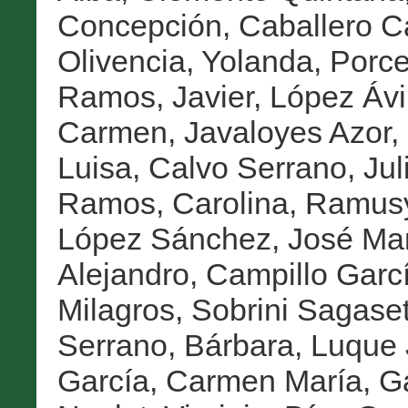
Concepción
,
Caballero C
Olivencia, Yolanda
,
Porce
Ramos, Javier
,
López Ávi
Carmen
,
Javaloyes Azor,
Luisa
,
Calvo Serrano, Jul
Ramos, Carolina
,
Ramusy
López Sánchez, José Ma
Alejandro
,
Campillo Garc
Milagros
,
Sobrini Sagaset
Serrano, Bárbara
,
Luque 
García, Carmen María
,
Ga