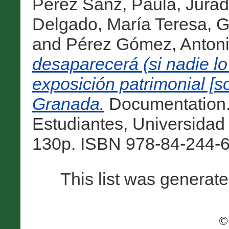
Pérez Sanz, Paula
,
Jurado
Delgado, María Teresa
,
G
and
Pérez Gómez, Anton
desaparecerá (si nadie lo 
exposición patrimonial [so
Granada.
Documentation.
Estudiantes, Universidad
130p. ISBN 978-84-244-6
This list was generat
©