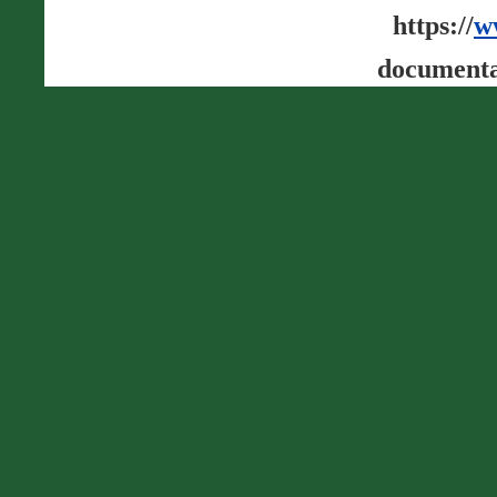
https://
w
documenta