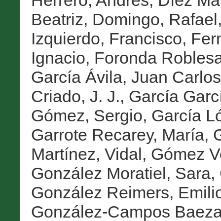
Herrero, Andrés
,
Díez Ma
Beatriz
,
Domingo, Rafael
Izquierdo, Francisco
,
Fer
Ignacio
,
Foronda Roblesa
García Ávila, Juan Carlos
Criado, J. J.
,
García Garcí
Gómez, Sergio
,
García L
Garrote Recarey, María
,
G
Martínez, Vidal
,
Gómez Vo
González Moratiel, Sara
,
González Reimers, Emili
González-Campos Baeza