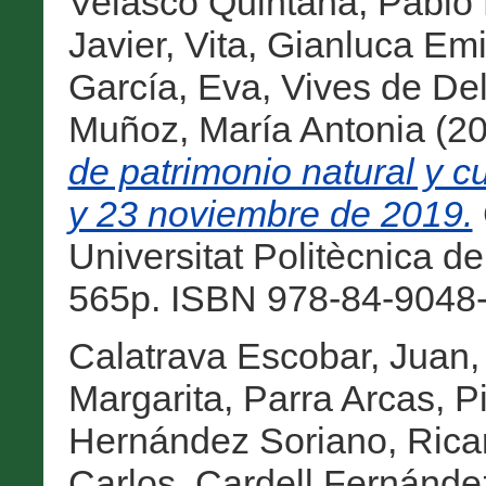
Velasco Quintana, Pablo 
Javier
,
Vita, Gianluca Emi
García, Eva
,
Vives de De
Muñoz, María Antonia
(2
de patrimonio natural y 
y 23 noviembre de 2019.
Universitat Politècnica de
565p. ISBN 978-84-9048-
Calatrava Escobar, Juan
Margarita
,
Parra Arcas, Pi
Hernández Soriano, Rica
Carlos
,
Cardell Fernánde