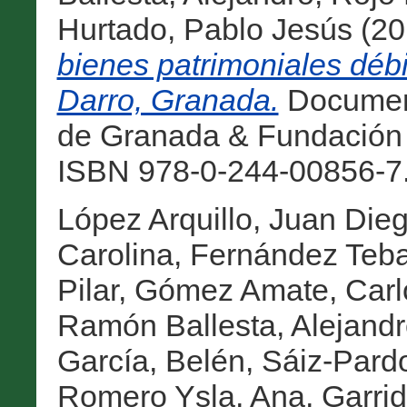
Hurtado, Pablo Jesús
(20
bienes patrimoniales débi
Darro, Granada.
Document
de Granada & Fundación 
ISBN 978-0-244-00856-7.
López Arquillo, Juan Die
Carolina
,
Fernández Teba
Pilar
,
Gómez Amate, Carl
Ramón Ballesta, Alejand
García, Belén
,
Sáiz-Pard
Romero Ysla, Ana
,
Garrid