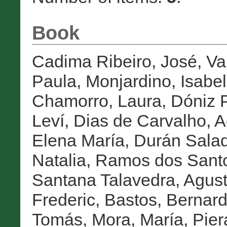
Book
Cadima Ribeiro, José
,
Va
Paula
,
Monjardino, Isabel
Chamorro, Laura
,
Dóniz P
Leví
,
Dias de Carvalho, A
Elena María
,
Durán Salad
Natalia
,
Ramos dos Sant
Santana Talavedra, Agust
Frederic
,
Bastos, Bernar
Tomás
,
Mora, María
,
Pier