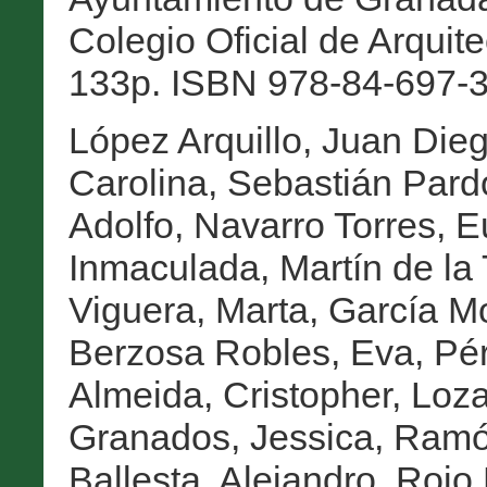
Colegio Oficial de Arqui
133p. ISBN 978-84-697-3
López Arquillo, Juan Die
Carolina
,
Sebastián Pard
Adolfo
,
Navarro Torres, 
Inmaculada
,
Martín de la
Viguera, Marta
,
García Mo
Berzosa Robles, Eva
,
Pér
Almeida, Cristopher
,
Loza
Granados, Jessica
,
Ramón
Ballesta, Alejandro
,
Rojo 