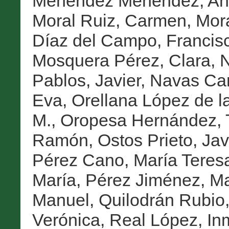
Menéndez Menéndez, An
Moral Ruiz, Carmen
,
Mora
Díaz del Campo, Francisc
Mosquera Pérez, Clara
,
N
Pablos, Javier
,
Navas Carr
Eva
,
Orellana López de la
M.
,
Oropesa Hernández,
Ramón
,
Ostos Prieto, Jav
Pérez Cano, María Teres
María
,
Pérez Jiménez, Ma
Manuel
,
Quilodrán Rubio,
Verónica
,
Real López, In