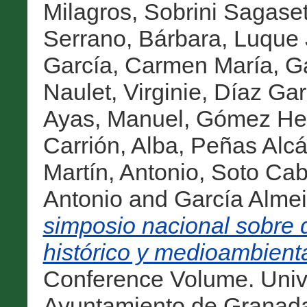
Milagros
,
Sobrini Sagaset
Serrano, Bárbara
,
Luque 
García, Carmen María
,
Ga
Naulet, Virginie
,
Díaz Garc
Ayas, Manuel
,
Gómez He
Carrión, Alba
,
Peñas Alcá
Martín, Antonio
,
Soto Caba
Antonio
and
García Almei
simposio nacional sobre 
histórico y medioambienta
Conference Volume. Univ
Ayuntamiento de Granad