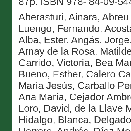
87p. ISBN 978- 84-09-544
Aberasturi, Ainara
,
Abreu 
Luengo, Fernando
,
Acost
Alba, Ester
,
Angás, Jorge
Arnay de la Rosa, Matild
Garrido, Victoria
,
Bea Mar
Bueno, Esther
,
Calero Cas
María Jesús
,
Carballo Pé
Ana María
,
Cejador Ambr
Loro, David
,
de la Llave 
Hidalgo, Blanca
,
Delgado