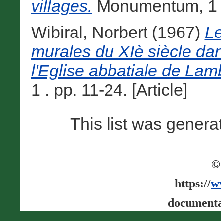
villages.
Monumentum, 1 . 
Wibiral, Norbert
(1967)
Le
murales du XIè siècle dan
l'Eglise abbatiale de Lam
1 . pp. 11-24. [Article]
This list was gener
©
https://
w
documenta