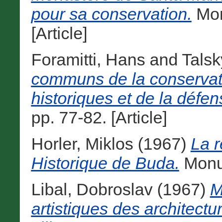
pour sa conservation.
Mon
[Article]
Foramitti, Hans
and
Talsk
communs de la conserva
historiques et de la défe
pp. 77-82. [Article]
Horler, Miklos
(1967)
La r
Historique de Buda.
Monum
Libal, Dobroslav
(1967)
M
artistiques des architectu