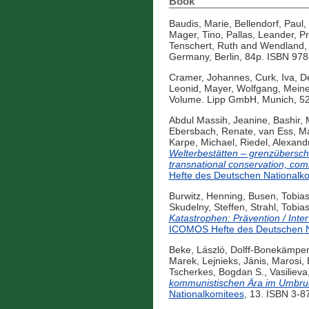
Book
Baudis, Marie
,
Bellendorf, Paul
,
Mager, Tino
,
Pallas, Leander
,
Pr
Tenschert, Ruth
and
Wendland, 
Germany, Berlin, 84p. ISBN 978
Cramer, Johannes
,
Curk, Iva
,
De
Leonid
,
Mayer, Wolfgang
,
Meine
Volume. Lipp GmbH, Munich, 5
Abdul Massih, Jeanine
,
Bashir,
Ebersbach, Renate
,
van Ess, M
Karpe, Michael
,
Riedel, Alexand
Welterbestätten – grenzüberschr
transnational conservation, com
Hefte des Deutschen Nationalk
Burwitz, Henning
,
Busen, Tobia
Skudelny, Steffen
,
Strahl, Tobia
Katastrophen: Prävention / Inte
ICOMOS Hefte des Deutschen N
Beke, László
,
Dolff-Bonekämper
Marek
,
Lejnieks, Jánis
,
Marosi, 
Tscherkes, Bogdan S.
,
Vasilieva
kommunistischen Ära im Umbru
Nationalkomitees
, 13. ISBN 3-8