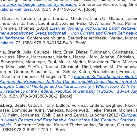
nd Denkmalpflege: zweites Symposium.
Conference Volume. Lipp Gmb
ationalkomitees
, 09. ISBN 3-87490-614-0. [Book]
,
Dressler, Torsten
,
Engels, Barbara
,
Geidezis, Liana C.
,
Glabau, Leoni
Linda
,
Kuslits, Tibor
,
Leonhard, Joachim-Felix
,
McWilliams, Anna
,
Pührin
Willemeit, Thomas
(2020)
Eiserner Vorhang und Grünes Band: Netzwe
ner europäischen Grenzlandschaft = Iron Curtain and Green Belt networ
er landscape.
Conference Volume. Deutscher Architektur Verlag, Müns
omitees
, 72. ISBN 978-3-946154-54-9. [Book]
nia
,
Brandt, Julia
,
Caviezel, Nott
,
Ernst, Dieter
,
Fuhrmann, Constanze
,
er-Hass, Nicola
,
Harzenetter, Markus
,
Haspel, Jörg
,
Johann, Christian
,
 Evangelista
,
Mahringer, Paul
,
Müller, Marius
,
Munzinger, Timo
,
Mūrnie
eg-Mihailović, Sneška
,
Rauhut, Christoph
,
Rind, Michael M.
,
Romanowsk
berger, Gunnar
,
Schultheiß, Jan
,
Schütz, Katrin
,
Sciacchitano, Erminia
,
, Sven
and
Toubekis, Georgios
(2021)
Europas Kulturerbe und kulturell
ahmen der Präsidentschaft der Bundesrepublik Deutschland im Rat de
Europe’s Cultural Heritage and Cultural Diversity – Who? How? With W
 Presidency of the Federal Republic of Germany in 2020/II, 13–14 Jul
273p. ISBN 978-3-945880-98-2. [Book]
sberg, Beate
,
Crouch, Tony
,
Eidloth, Volkmar
,
Enders, Siegfried
,
Flücki
rassé, Dominique
,
Krins, Vanessa
,
Kronenwett, Heike
,
Petzet, Michael
,
,
Wilhelm, Johannes
,
Wolf, Claus
and
Zeman, Lubomír
(2012)
Europäi
 Health Resorts and Fashionable Spas of the 19th Century / Stations t
iècle.
Conference Volume. Konrad Theiss Verlag, Stuttgart, Germany,
2. ISBN 978-3-8062-2729-1. [Book]