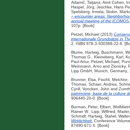
Adamič, Tatjana
,
Amit Cohen, Iri
Haspel, Jörg
,
Jeschke, Hans Pe
Spelsberg, Irmela
,
Stokin, Mark
– encounter areas: Neighborhood
annual meeting of the ICOMOS 
107p. [Book]
Petzet, Michael
(2013)
Conserva
internationale Grundsätze in Th
2. ISBN 978-3-930388-22-6. [B
Blume, Hartwig
,
Buschmann, Wa
Thomas G.
,
Kleineberg, Karl
,
Ko
Paul Artur
,
Petzet, Michael
,
Purs
Weinmann, Arno
and
Zlonicky, 
Lipp GmbH, Munich, Germany,
Brunner, Elsa
,
Fischli, Melchior
,
Thomas
,
Schaer, Andrea
,
Schnel
Cyrill
,
Voncken, John
and
Zumth
patrimoine, base de la culture du
906440-20-0. [Book]
Burman, Peter
,
Elbert, Wolfdietr
Rainer W.
,
Lipp, Wilfried
,
Mader
Schmidt, Hartwig
,
Stahel, Walter
Wirklichkeit.
Conference Volume
87490-671-X. [Book]