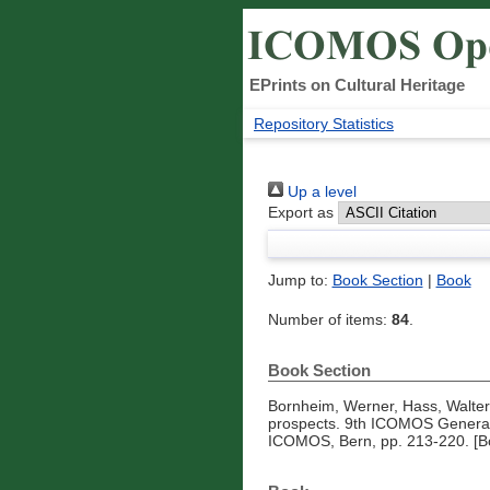
EPrints on Cultural Heritage
Repository Statistics
Up a level
Export as
Jump to:
Book Section
|
Book
Number of items:
84
.
Book Section
Bornheim, Werner
,
Hass, Walter
prospects. 9th ICOMOS General
ICOMOS, Bern, pp. 213-220. [B