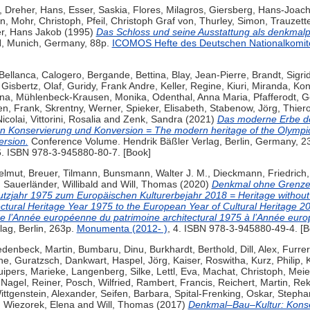
,
Dreher, Hans
,
Esser, Saskia
,
Flores, Milagros
,
Giersberg, Hans-Joac
an
,
Mohr, Christoph
,
Pfeil, Christoph Graf von
,
Thurley, Simon
,
Trauzett
r, Hans Jakob
(1995)
Das Schloss und seine Ausstattung als denkmalp
, Munich, Germany, 88p.
ICOMOS Hefte des Deutschen Nationalkomit
Bellanca, Calogero
,
Bergande, Bettina
,
Blay, Jean-Pierre
,
Brandt, Sigri
,
Gisbertz, Olaf
,
Guridy, Frank Andre
,
Keller, Regine
,
Kiuri, Miranda
,
Kon
na
,
Mühlenbeck-Krausen, Monika
,
Odenthal, Anna Maria
,
Pfafferodt, G
n, Frank
,
Skrentny, Werner
,
Spieker, Elisabeth
,
Stabenow, Jörg
,
Thiero
Nicolai
,
Vittorini, Rosalia
and
Zenk, Sandra
(2021)
Das moderne Erbe de
en Konservierung und Konversion = The modern heritage of the Olympic
rsion.
Conference Volume. Hendrik Bäßler Verlag, Berlin, Germany, 2
6. ISBN 978-3-945880-80-7. [Book]
elmut
,
Breuer, Tilmann
,
Bunsmann, Walter J. M.
,
Dieckmann, Friedrich
,
Sauerländer, Willibald
and
Will, Thomas
(2020)
Denkmal ohne Grenzen
zjahr 1975 zum Europäischen Kulturerbejahr 2018 = Heritage withou
ctural Heritage Year 1975 to the European Year of Cultural Heritage 20
e l’Année européenne du patrimoine architectural 1975 à l’Année euro
lag, Berlin, 263p.
Monumenta (2012- )
, 4. ISBN 978-3-945880-49-4. [B
edenbeck, Martin
,
Bumbaru, Dinu
,
Burkhardt, Berthold
,
Dill, Alex
,
Furrer
ne
,
Guratzsch, Dankwart
,
Haspel, Jörg
,
Kaiser, Roswitha
,
Kurz, Philip
,
K
uipers, Marieke
,
Langenberg, Silke
,
Lettl, Eva
,
Machat, Christoph
,
Meie
,
Nagel, Reiner
,
Posch, Wilfried
,
Rambert, Francis
,
Reichert, Martin
,
Rek
ttgenstein, Alexander
,
Seifen, Barbara
,
Spital-Frenking, Oskar
,
Stepha
,
Wiezorek, Elena
and
Will, Thomas
(2017)
Denkmal–Bau–Kultur: Konse