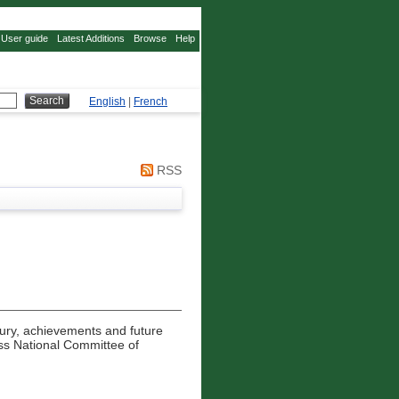
User guide
Latest Additions
Browse
Help
English
|
French
RSS
ury, achievements and future
s National Committee of