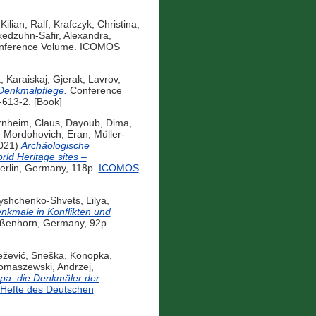
,
Kilian, Ralf
,
Krafczyk, Christina
,
edzuhn-Safir, Alexandra
,
ference Volume. ICOMOS
t
,
Karaiskaj, Gjerak
,
Lavrov,
 Denkmalpflege.
Conference
-613-2. [Book]
nheim, Claus
,
Dayoub, Dima
,
,
Mordohovich, Eran
,
Müller-
021)
Archäologische
ld Heritage sites –
erlin, Germany, 118p.
ICOMOS
shchenko-Shvets, Lilya
,
nkmale in Konflikten und
ißenhorn, Germany, 92p.
žević, Sneška
,
Konopka,
omaszewski, Andrzej
,
opa: die Denkmäler der
efte des Deutschen