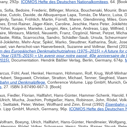
many, 292p.
ICOMOS Hefte des Deutschen Nationalkomitees
, 64. [Book
s, Sofia
,
Bedoire, Frederic
,
Bilfinger, Monica
,
Bouchenaki, Mounir
,
Bran
rèse
,
Cutolo, Davide
,
de Albuquerque Lapa, Tomás
,
De Marco, Luisa
,
D
jérdy, Tamás
,
Fröhlich, Martin
,
Fürniß, Maren
,
Glendinning, Miles
,
Gond
es, Ernst-Rainer
,
Jäger-Klein, Caroline
,
Jeschke, Hans Peter
,
Jokileht
 Yohei
,
Kuipers, Marieke
,
Langini, Alex
,
Lehne, Andreas
,
Lipp, Wilfried
,
aire
,
Mintaurs, Mārtiņš
,
Neuwirth, Franz
,
Özgönül, Nimet
,
Petzet, Micha
astie, Riitta
,
Scarrocchia, Sandro
,
Schädler-Saub, Ursula
,
Scheurmann,
l-Jokilehto, Mehr-Azar
,
Špikić, Marko
,
Steudtner, Katharina
,
Štulc, Jose
hael
,
van Aerschot-van Haeverbeeck, Suzanne
and
Vollmar, Bernd
(20
m des Europäischen Denkmalschutzjahres (1975–2015) = A future for ou
e Year (1975–2015) = Un avenir pour notre passé: 40e anniversaire de
2015).
Documentation. Hendrik Bäßler Verlag, Berlin, Germany, 674p.
M
arcus
,
Föhl, Axel
,
Henkel, Hermann
,
Höhmann, Rolf
,
Krug, Wolf-Winhar
 Hubert
,
Steguweit, Christian
,
Stratton, Michael
,
Tenner, Siegfried
,
Viaen
bahn und Denkmalpflege.
Conference Volume. Lipp GmbH, Munich, G
s
, 27. ISBN 3-87490-667-3. [Book]
aus
,
Fiedler, Florian
,
Hallfahrt, Hans-Günter
,
Hammer-Schenk, Harold
,
Ulrich
,
Mucha, Joachim
,
Pottgießer, Hans
,
Robinson, John
,
Rödel, Volk
r
,
Swittalek, Peter
,
Weber, Wolfhard
and
Zinn, Ernst
(1992)
Eisenbahn u
. Lipp GmbH, Munich, Germany, 96p.
ICOMOS Hefte des Deutschen N
Wolfram
,
Boeyng, Ulrich
,
Hallfahrt, Hans-Günter
,
Hendlmeier, Wolfgang
-Henning
,
Rödel, Volker
,
Schomann, Heinz
,
Slotta, Rainer
,
Strunk, Pete