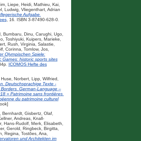
him
,
Liepe, Heidi
,
Mathieu, Kai
,
el, Ludwig
,
Vliegenthart, Adrian
flegerische Aufgabe.
ees
, 16. ISBN 3-87490-628-0.
d
,
Bumbaru, Dinu
,
Carughi, Ugo
,
o, Toshiyuki
,
Kuipers, Marieke
,
ert
,
Rush, Virginia
,
Salastie,
lf, Corinna
,
Tomlow, Jos
,
r Olympischen Spiele:
 Games: historic sports sites
34p.
ICOMOS Hefte des
,
Huse, Norbert
,
Lipp, Wilfried
,
. Deutschsprachige Texte -
t Borders. German-Language –
18 = Patrimoine sans frontières.
péenne du patrimoine culturel
ook]
, Bernhardt
,
Gisbertz, Olaf
,
ellner, Andreas
,
Knall-
r, Hans-Rudolf
,
Merk, Elisabeth
,
er, Gerold
,
Ringbeck, Birgitta
,
n, Regina
,
Tostões, Ana
,
rvatoren und Architekten im