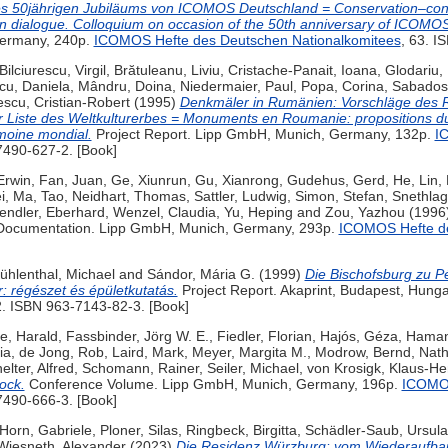
des 50jährigen Jubiläums von ICOMOS Deutschland = Conservation–cons
 in dialogue. Colloquium on occasion of the 50th anniversary of ICOM
 Germany, 240p.
ICOMOS Hefte des Deutschen Nationalkomitees
, 63. I
Bilciurescu, Virgil
,
Brătuleanu, Liviu
,
Cristache-Panait, Ioana
,
Glodariu,
cu, Daniela
,
Mândru, Doina
,
Niedermaier, Paul
,
Popa, Corina
,
Sabados,
escu, Cristian-Robert
(1995)
Denkmäler in Rumänien: Vorschläge des 
Liste des Weltkulturerbes = Monuments en Roumanie: propositions du
moine mondial.
Project Report. Lipp GmbH, Munich, Germany, 132p.
I
7490-627-2. [Book]
Erwin
,
Fan, Juan
,
Ge, Xiunrun
,
Gu, Xianrong
,
Gudehus, Gerd
,
He, Lin
,
i
,
Ma, Tao
,
Neidhart, Thomas
,
Sattler, Ludwig
,
Simon, Stefan
,
Snethlag
ndler, Eberhard
,
Wenzel, Claudia
,
Yu, Heping
and
Zou, Yazhou
(1996
ocumentation. Lipp GmbH, Munich, Germany, 293p.
ICOMOS Hefte de
ühlenthal, Michael
and
Sándor, Mária G.
(1999)
Die Bischofsburg zu P
 régészet és épületkutatás.
Project Report. Akaprint, Budapest, Hung
2. ISBN 963-7143-82-3. [Book]
e, Harald
,
Fassbinder, Jörg W. E.
,
Fiedler, Florian
,
Hajós, Géza
,
Haman
ia
,
de Jong, Rob
,
Laird, Mark
,
Meyer, Margita M.
,
Modrow, Bernd
,
Nath
elter, Alfred
,
Schomann, Rainer
,
Seiler, Michael
,
von Krosigk, Klaus-He
ock.
Conference Volume. Lipp GmbH, Munich, Germany, 196p.
ICOMOS
7490-666-3. [Book]
Horn, Gabriele
,
Ploner, Silas
,
Ringbeck, Birgitta
,
Schädler-Saub, Ursula
Wiesneth, Alexander
(2023)
Die Residenz Würzburg: vom Wiederaufb