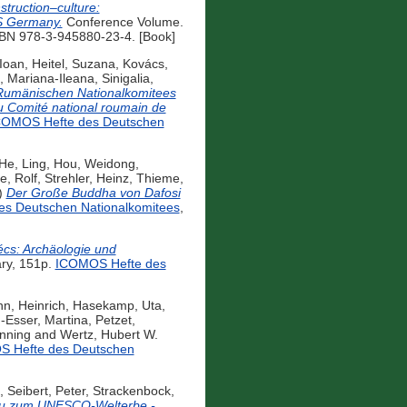
truction–culture:
OS Germany.
Conference Volume.
SBN 978-3-945880-23-4. [Book]
 Ioan
,
Heitel, Suzana
,
Kovács,
 Mariana-Ileana
,
Sinigalia,
Rumänischen Nationalkomitees
 Comité national roumain de
COMOS Hefte des Deutschen
He, Ling
,
Hou, Weidong
,
e, Rolf
,
Strehler, Heinz
,
Thieme,
)
Der Große Buddha von Dafosi
s Deutschen Nationalkomitees
,
écs: Archäologie und
ary, 151p.
ICOMOS Hefte des
n, Heinrich
,
Hasekamp, Uta
,
-Esser, Martina
,
Petzet,
nning
and
Wertz, Hubert W.
 Hefte des Deutschen
,
Seibert, Peter
,
Strackenbock,
au zum UNESCO-Welterbe -