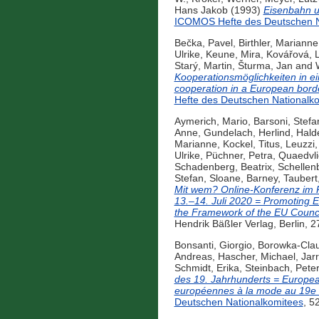
Hans Jakob
(1993)
Eisenbahn u
ICOMOS Hefte des Deutschen N
Bečka, Pavel
,
Birthler, Marianne
Ulrike
,
Keune, Mira
,
Kovářová, 
Starý, Martin
,
Šturma, Jan
and
Kooperationsmöglichkeiten in ei
cooperation in a European bord
Hefte des Deutschen Nationalk
Aymerich, Mario
,
Barsoni, Stefa
Anne
,
Gundelach, Herlind
,
Hald
Marianne
,
Kockel, Titus
,
Leuzzi,
Ulrike
,
Püchner, Petra
,
Quaedvli
Schadenberg, Beatrix
,
Schellen
Stefan
,
Sloane, Barney
,
Taubert
Mit wem? Online-Konferenz im R
13.–14. Juli 2020 = Promoting 
the Framework of the EU Council
Hendrik Bäßler Verlag, Berlin, 
Bonsanti, Giorgio
,
Borowka-Clau
Andreas
,
Hascher, Michael
,
Jar
Schmidt, Erika
,
Steinbach, Peter
des 19. Jahrhunderts = European
européennes à la mode au 19e s
Deutschen Nationalkomitees
, 5