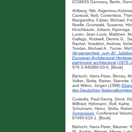
ICOMOS Germany, Berlin, Ger
Ahlberg, Nils
,
Avgerinou-Kolonia
Caviezel, Nott
,
Cortembos, Thé
Margaretha
,
Falser, Michael
,
Fe
Noelle
,
Grunwald, Susanne
,
Hön
Kirschbaum, Juliane
,
Kiyonaga,
Luxen, Jean-Louis
,
Mattinen, M
Gallego
,
Rodwell, Dennis G.
,
Sal
Rachel
,
Sneddon, Andrew
,
Sohei
Tomlan, Michael A.
,
Turner, Mic
Vergangenheit: zum 40. Jubiläu
European Architectural Heritag
patrimoine architectural (1975–
978-3-945880-03-6. [Book]
Bärtschi, Hans-Peter
,
Binney, M
Volker
,
Slotta, Rainer
,
Staroste,
and
Wilms, Jürgen
(1998)
Eisen
des Deutschen Nationalkomitee
Custodis, Paul-Georg
,
Dorst, Kl
Wilfried
,
Höhmann, Rolf
,
Kahle, 
Schomann, Heinz
,
Slotta, Raine
Symposium.
Conference Volume
87490-619-1. [Book]
Bärtschi, Hans-Peter
,
Bäumer, 
W.
,
Kroker, Werner
,
Meyer, Lutz