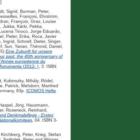
]
dt, Sigrid
,
Burman, Peter
,
esseilles, François
,
Ehrström,
ran, François
,
Gras, Louise
o, Jukka
,
Kärki, Pekka
,
Lucena Tinoco, Jorge Eduardo
,
el
,
Pieler, Erika
,
Roca, Javier
 Ingrid
,
Schnell, Dieter
,
Singer,
f
,
Sun, Yanan
,
Thérond, Daniel
,
15)
Eine Zukunft für unsere
r past: the 40th anniversary of
 l'Année européenne du
onumenta (2012- )
, 3. ISBN
t
,
Kubinszky, Mihály
,
Rödel,
e, Patrick
,
Wehdorn, Manfred
ermany, 83p.
ICOMOS Hefte
Haspel, Jörg
,
Hausmann,
er
,
Roseneck, Reinhard
,
nd Denkmalpflege - Erstes
ationalkomitees
, 04. ISBN 3-
,
Kirchberg, Peter
,
Krieg, Stefan
r
,
Swittalek, Peter
and
Wörner,