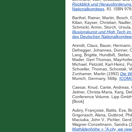
Rückblick und Herausforderung
Nationalkomitees
, 81. ISBN 978
Barthel, Rainer
,
Martin, Bosch
,
C
Kilian
,
Kayser, Christian
,
Nadler,
Schmickl, Armin
,
Storch, Ursula
Illusionskunst und High Tech im
des Deutschen Nationalkomitee
Arendt, Claus
,
Bauer, Hermann
Defregger, Johannes
,
Donner, C
Lang, Brigitte
,
Hundbiß, Stefan
,
Mader, Gert Thomas
,
Mayrhofer
Michael
,
Petzold, Karl-Heinz
,
Pu
Schoeller, Thomas
,
Schostak, V
Zunhamer, Martin
(1992)
Die Wi
Munich, Germany, 568p.
ICOMOS
Caesar, Knud
,
Cante, Andreas
,
Jeitner, Christa-Maria
,
Karg, Det
Conference Volume. Lipp GmbH
[Book]
Aubry, Françoise
,
Battis, Eva
,
Br
Grigorasch, Alena
,
Gutbrod, Phi
Maciuika, John V.
,
Pichler, Gerd
Wagner-Conzelmann, Sandra
(
Mathildenhöhe = "A city, we need