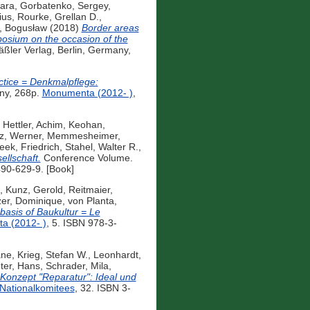
bara
,
Gorbatenko, Sergey
,
ius
,
Rourke, Grellan D.
,
, Bogusław
(2018)
Border areas
posium on the occasion of the
ßler Verlag, Berlin, Germany,
actice = Denkmalpflege:
ny, 268p.
Monumenta (2012- )
,
,
Hettler, Achim
,
Keohan,
z, Werner
,
Memmesheimer,
eek, Friedrich
,
Stahel, Walter R.
,
llschaft.
Conference Volume.
490-629-9. [Book]
,
Kunz, Gerold
,
Reitmaier,
zer, Dominique
,
von Planta,
basis of Baukultur = Le
a (2012- )
, 5. ISBN 978-3-
ane
,
Krieg, Stefan W.
,
Leonhardt,
ter, Hans
,
Schrader, Mila
,
Konzept "Reparatur": Ideal und
Nationalkomitees
, 32. ISBN 3-