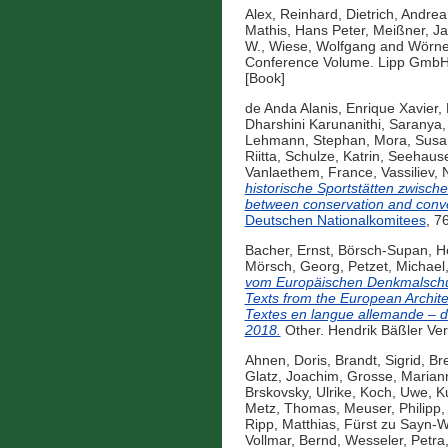
Alex, Reinhard
,
Dietrich, Andrea
Mathis, Hans Peter
,
Meißner, J
W.
,
Wiese, Wolfgang
and
Wörne
Conference Volume. Lipp GmbH
[Book]
de Anda Alanis, Enrique Xavier
,
Dharshini Karunanithi, Saranya
Lehmann, Stephan
,
Mora, Susa
Riitta
,
Schulze, Katrin
,
Seehause
Vanlaethem, France
,
Vassiliev, 
historische Sportstätten zwisch
between conservation and conve
Deutschen Nationalkomitees
, 7
Bacher, Ernst
,
Börsch-Supan, H
Mörsch, Georg
,
Petzet, Michael
vom Europäischen Denkmalschut
Texts from the European Archite
Textes en langue allemande – d
2018.
Other. Hendrik Bäßler Ver
Ahnen, Doris
,
Brandt, Sigrid
,
Br
Glatz, Joachim
,
Grosse, Marian
Brskovsky, Ulrike
,
Koch, Uwe
,
K
Metz, Thomas
,
Meuser, Philipp
Ripp, Matthias
,
Fürst zu Sayn-Wi
Vollmar, Bernd
,
Wesseler, Petra