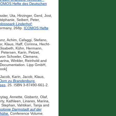
COMOS Hefte des Deutschen
ssler, Uta
,
Hirzinger, Gerd
,
Jost,
Stéphanie
,
Seibert, Peter
,
losspark Linderhof:
Germany, 268p.
ICOMOS Hefte
unz, Achim
,
Cafaggi, Stefano
,
r, Klaus
,
Haff, Corinna
,
Hecht-
lisabeth
,
Kühn, Hermann
,
,
Petersen, Karin
,
Petzet,
von Schoeler, Clemens
,
harina
,
Winkler, Reinhold
and
Documentation. Lipp GmbH,
Book]
Jacob, Karin
,
Jacob, Klaus
,
Dom zu Brandenburg.
ees
, 25. ISBN 3-87490-661-2.
eytag, Annette
,
Gisbertz, Olaf
,
ty, Kathleen
,
Linares, Marina
,
, Stephan
,
Vahtikari, Tanja
and
kolonie Darmstadt auf der
nhöhe.
Conference Volume.