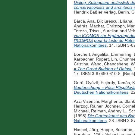
Dialog. Kolloquium anlässlich 
conservationists and architects
Hendrik Bäßler Verlag, Berlin,
Bârcă, Ana
,
Bilciurescu, Liliana
,
András
,
Machat, Christoph
,
Mar
Tereza
,
Triscu, Aurelian
and
Vel
von ICOMOS zur Ergänzung der 
l'ICOMOS pour la Liste du Patri
Nationalkomitees
, 14. ISBN 3-8
Borchert, Angelika
,
Emmerling, 
Karbacher, Rupert
,
Lin, Chunme
Cristina
,
Wang, Changsheng
,
We
= The Great Buddha of Dafosi.
D
17. ISBN 3-87490-610-8. [Book]
Gerő, Győző
,
Fejérdy, Tamás
,
K
Bauforschung = Pécs Püspökvár:
Deutschen Nationalkomitees
, 2
Azzi Visentini, Margherita
,
Blank
Herzog, Rainer
,
Jöchner, Cornel
Michael
,
Reiman, Andrey L.
,
Sch
(1998)
Die Gartenkunst des Bar
Nationalkomitees
, 28. ISBN 3-8
Haspel, Jörg
,
Hoppe, Susanne
,
Bernhard
,
Väth, Sebastian
and