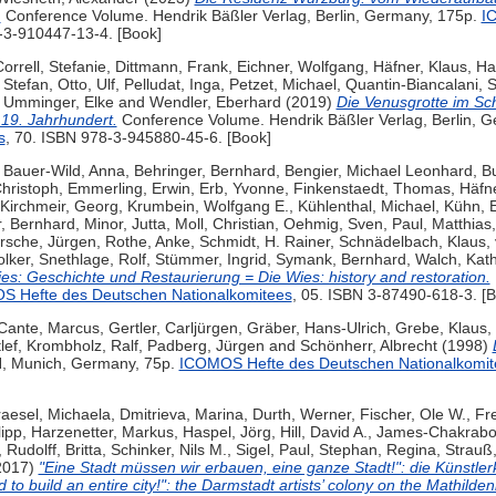
.
Conference Volume. Hendrik Bäßler Verlag, Berlin, Germany, 175p.
I
-3-910447-13-4. [Book]
orrell, Stefanie
,
Dittmann, Frank
,
Eichner, Wolfgang
,
Häfner, Klaus
,
Ha
 Stefan
,
Otto, Ulf
,
Pelludat, Inga
,
Petzet, Michael
,
Quantin-Biancalani, 
,
Umminger, Elke
and
Wendler, Eberhard
(2019)
Die Venusgrotte im Sch
 19. Jahrhundert.
Conference Volume. Hendrik Bäßler Verlag, Berlin, 
s
, 70. ISBN 978-3-945880-45-6. [Book]
,
Bauer-Wild, Anna
,
Behringer, Bernhard
,
Bengier, Michael Leonhard
,
B
hristoph
,
Emmerling, Erwin
,
Erb, Yvonne
,
Finkenstaedt, Thomas
,
Häfne
Kirchmeir, Georg
,
Krumbein, Wolfgang E.
,
Kühlenthal, Michael
,
Kühn, E
, Bernhard
,
Minor, Jutta
,
Moll, Christian
,
Oehmig, Sven
,
Paul, Matthias
rsche, Jürgen
,
Rothe, Anke
,
Schmidt, H. Rainer
,
Schnädelbach, Klaus
,
olker
,
Snethlage, Rolf
,
Stümmer, Ingrid
,
Symank, Bernhard
,
Walch, Kat
es: Geschichte und Restaurierung = Die Wies: history and restoration.
 Hefte des Deutschen Nationalkomitees
, 05. ISBN 3-87490-618-3. [
Cante, Marcus
,
Gertler, Carljürgen
,
Gräber, Hans-Ulrich
,
Grebe, Klaus
,
lef
,
Krombholz, Ralf
,
Padberg, Jürgen
and
Schönherr, Albrecht
(1998)
, Munich, Germany, 75p.
ICOMOS Hefte des Deutschen Nationalkomit
aesel, Michaela
,
Dmitrieva, Marina
,
Durth, Werner
,
Fischer, Ole W.
,
Fr
lipp
,
Harzenetter, Markus
,
Haspel, Jörg
,
Hill, David A.
,
James-Chakrabor
,
Rudolff, Britta
,
Schinker, Nils M.
,
Sigel, Paul
,
Stephan, Regina
,
Strauß
2017)
"Eine Stadt müssen wir erbauen, eine ganze Stadt!": die Künstler
 to build an entire city!": the Darmstadt artists’ colony on the Mathilde