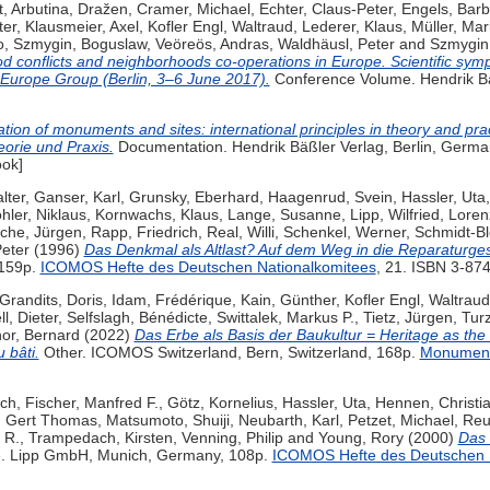
t
,
Arbutina, Dražen
,
Cramer, Michael
,
Echter, Claus-Peter
,
Engels, Bar
ter
,
Klausmeier, Axel
,
Kofler Engl, Waltraud
,
Lederer, Klaus
,
Müller, Mar
o
,
Szmygin, Boguslaw
,
Veöreös, Andras
,
Waldhäusl, Peter
and
Szmygin
 conflicts and neighborhoods co-operations in Europe. Scientific sym
Europe Group (Berlin, 3–6 June 2017).
Conference Volume. Hendrik Bä
tion of monuments and sites: international principles in theory and pr
eorie und Praxis.
Documentation. Hendrik Bäßler Verlag, Berlin, Germa
ook]
lter
,
Ganser, Karl
,
Grunsky, Eberhard
,
Haagenrud, Svein
,
Hassler, Uta
hler, Niklaus
,
Kornwachs, Klaus
,
Lange, Susanne
,
Lipp, Wilfried
,
Loren
che, Jürgen
,
Rapp, Friedrich
,
Real, Willi
,
Schenkel, Werner
,
Schmidt-Bl
Peter
(1996)
Das Denkmal als Altlast? Auf dem Weg in die Reparaturgese
 159p.
ICOMOS Hefte des Deutschen Nationalkomitees
, 21. ISBN 3-87
Grandits, Doris
,
Idam, Frédérique
,
Kain, Günther
,
Kofler Engl, Waltraud
l, Dieter
,
Selfslagh, Bénédicte
,
Swittalek, Markus P.
,
Tietz, Jürgen
,
Tur
or, Bernard
(2022)
Das Erbe als Basis der Baukultur = Heritage as the 
 bâti.
Other. ICOMOS Switzerland, Bern, Switzerland, 168p.
Monument
ich
,
Fischer, Manfred F.
,
Götz, Kornelius
,
Hassler, Uta
,
Hennen, Christi
, Gert Thomas
,
Matsumoto, Shuiji
,
Neubarth, Karl
,
Petzet, Michael
,
Reu
 R.
,
Trampedach, Kirsten
,
Venning, Philip
and
Young, Rory
(2000)
Das 
. Lipp GmbH, Munich, Germany, 108p.
ICOMOS Hefte des Deutschen 