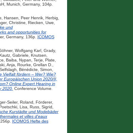
H, Munich, Germany, 104p.
e
,
Hansen, Peer Henrik
,
Herbig,
ger, Christine
,
Riecken, Uwe
,
rke und
ks and opportunities for
ter, Germany, 136p.
ICOMOS
Göhner, Wolfgang Karl
,
Grady,
Kautz, Gabriele
,
Knutsen,
ce, Baiba
,
Nypan, Terje
,
Plate,
i, Anja
,
Rourke, Grellan D.
,
Selfslagh, Bénédicte
,
Simon,
e Vielfalt fördern – Wer? Wie?
r Europäischen Union 2020/II,
hom? Online Expert Hearing in
y 2020.
Conference Volume.
ger-Seiler, Roland
,
Förderer,
Poetschki, Lisa
,
Russ, Sigrid
,
sche Kurstädte und Modebäder
hermales et villes d'eaux
 256p.
ICOMOS Hefte des