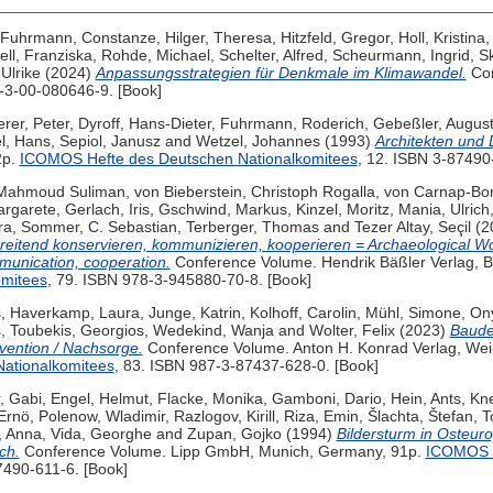
Fuhrmann, Constanze
,
Hilger, Theresa
,
Hitzfeld, Gregor
,
Holl, Kristina
ell, Franziska
,
Rohde, Michael
,
Schelter, Alfred
,
Scheurmann, Ingrid
,
Sk
Ulrike
(2024)
Anpassungsstrategien für Denkmale im Klimawandel.
Con
-3-00-080646-9. [Book]
rer, Peter
,
Dyroff, Hans-Dieter
,
Fuhrmann, Roderich
,
Gebeßler, Augus
l, Hans
,
Sepiol, Janusz
and
Wetzel, Johannes
(1993)
Architekten und
2p.
ICOMOS Hefte des Deutschen Nationalkomitees
, 12. ISBN 3-87490
 Mahmoud Suliman
,
von Bieberstein, Christoph Rogalla
,
von Carnap-Bor
argarete
,
Gerlach, Iris
,
Gschwind, Markus
,
Kinzel, Moritz
,
Mania, Ulrich
ra
,
Sommer, C. Sebastian
,
Terberger, Thomas
and
Tezer Altay, Seçil
(2
eitend konservieren, kommunizieren, kooperieren = Archaeological Wor
munication, cooperation.
Conference Volume. Hendrik Bäßler Verlag, B
omitees
, 79. ISBN 978-3-945880-70-8. [Book]
s
,
Haverkamp, Laura
,
Junge, Katrin
,
Kolhoff, Carolin
,
Mühl, Simone
,
Ony
s
,
Toubekis, Georgios
,
Wedekind, Wanja
and
Wolter, Felix
(2023)
Baude
rvention / Nachsorge.
Conference Volume. Anton H. Konrad Verlag, We
ationalkomitees
, 83. ISBN 987-3-87437-628-0. [Book]
, Gabi
,
Engel, Helmut
,
Flacke, Monika
,
Gamboni, Dario
,
Hein, Ants
,
Kne
Ernö
,
Polenow, Wladimir
,
Razlogov, Kirill
,
Riza, Emin
,
Šlachta, Štefan
,
T
, Anna
,
Vida, Georghe
and
Zupan, Gojko
(1994)
Bildersturm in Osteur
ch.
Conference Volume. Lipp GmbH, Munich, Germany, 91p.
ICOMOS H
7490-611-6. [Book]